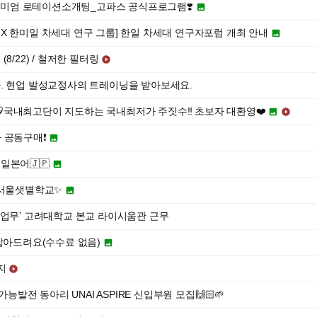
프리미엄 로테이션소개팅_고파스 공식프로그램❣️

X 한미일 차세대 연구 그룹] 한일 차세대 연구자포럼 개최 안내

8/22) / 철저한 필터링

. 현업 발성교정사의 트레이닝을 받아보세요.
🐯국내최고단이 지도하는 국내최저가 주짓수‼️ 초보자 대환영❤️


 공동구매❗️

일본어🇯🇵

 서울샛별학교✨

 업무’ 고려대학교 본교 라이시움관 근무
 잡아드려요(수수료 없음)

지

능발전 동아리 UNAI ASPIRE 신입부원 모집🙌🏻🌱