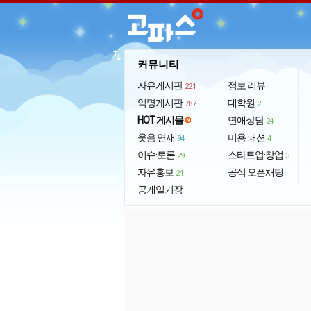
import_export
커뮤니티
자유게시판
정보·리뷰
221
익명게시판
대학원
787
2
HOT 게시물
연애상담
24
웃음·연재
미용·패션
94
4
이슈·토론
스타트업·창업
29
3
자유홍보
공식 오픈채팅
24
공개일기장