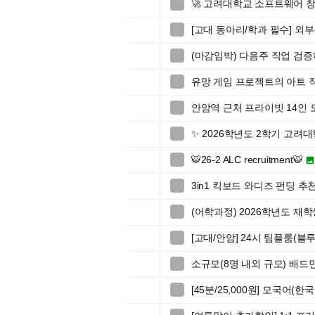
🚀 고려대학교 소프트웨어 창업

[고대 동아리/학과 필수] 외

(마감임박) 다음주 직업 검

유망 게임 프로젝트의 아트 

안암역 근처 프라이빗 14인 

✨ 2026학년도 2학기 고

🐯26-2 ALC recruitment🐯

3in1 킥보드 와디즈 펀딩 추

(어학과정) 2026학년도 재

[고대/안암] 24시 팀플룸(블

소규모(8명 내외 규모) 배드

[45분/25,000원] 모국어(
