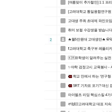
[여름맞이 추가할인] 1:1 

[고려대학교 통일융합연구원 

고대생 주최 초대제 와인모임 (

취미 보컬 수강생을 받습니다

🔥월5만원대 고대생만🔥 

2
❗️고려대학교 축구부 레플리카

🇰🇷유학생이 알려주는 실전 

✨야학 검정고시 교육봉사 -

학교 안에서 하는 ‘연구형

more
SRT 기차표 포기? 대신

more
아이엘츠 리딩 핵심스킬 4가

🌱🙌🏻고려대학교 대표 지속가
