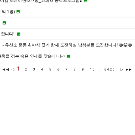
프리미엄 로테이션소개팅_고피스 공식프로그램❣️

막 1명)

집

합니다!!

】 - 유산소 운동 & 야식 끊기 함께 도전하실 남성분들 모집합니다! 😀😀😀
어려움을 겪는 숨은 인재를 찾습니다!🗝️

1
◀◀ ◁
2
3
4
5
6
7
8
9
10
..
6426
▷
▶▶