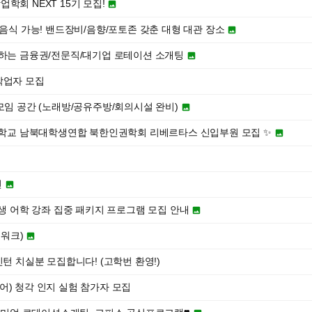
학회 NEXT 15기 모집!

부음식 가능! 밴드장비/음향/포토존 갖춘 대형 대관 장소

증하는 금융권/전문직/대기업 로테이션 소개팅

작업자 모집
모임 공간 (노래방/공유주방/회의시설 완비)

려대학교 남북대학생연합 북한인권학회 리베르타스 신입부원 모집 ✨


천

학생 어학 강좌 집중 패키지 프로그램 모집 안내

루워크)

민턴 치실분 모집합니다! (고학번 환영!)
한국어) 청각 인지 실험 참가자 모집