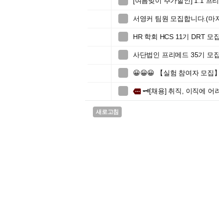
[여름맞이 추가할인] 1:1 

서영커 팀원 모집합니다.(마지

HR 학회 HCS 11기 DRT 모

사단법인 프리메드 35기 모집

😀😀😀 【실험 참여자 모집

🗝️[채용] 취직, 이직에 

more
새로고침