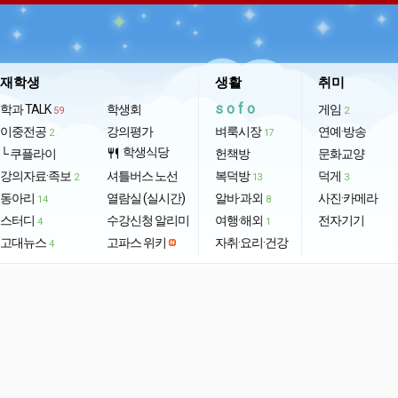
재학생
생활
취미
sofo
학과 TALK
학생회
게임
59
2
이중전공
강의평가
벼룩시장
연예·방송
2
17
학생식당
└ 쿠플라이
restaurant
헌책방
문화교양
강의자료·족보
셔틀버스 노선
복덕방
덕게
2
13
3
동아리
열람실 (실시간)
알바·과외
사진·카메라
14
8
스터디
수강신청 알리미
여행·해외
전자기기
4
1
고대뉴스
고파스 위키
자취·요리·건강
4