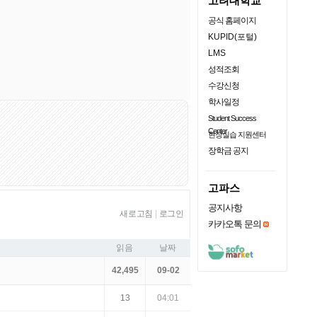
고려대학교
공식 홈페이지
KUPID(포털)
LMS
성적조회
수강신청
학사일정
Student Success
Center
현장실습 지원센터
장학금 공지
고파스
공지사항
새로고침
|
로그인
카카오톡 문의
읽음
날짜
42,495
09-02
13
04:01