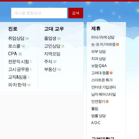
제휴
진로
고대 교우
라식 / 라섹 상담
취업상담
졸업생
24
30
눈·코·지 / 여유증
로스쿨
고민상담
18
21
피부 상담
CPA
지역모임
32
치과 상담
전문직 시험
주식
1
37
보험 Q & A
고시·공무원
부동산
1
10
고려대 원룸
교직&임용
1
스마트폰 특가
의·치·한·약
14
인터넷 가입센터
남자 헤어스타일
인연찾기
튤립
법률 상담
AOC