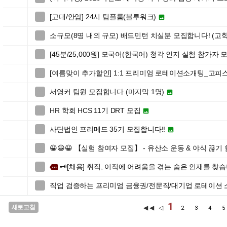
[고대/안암] 24시 팀플룸(블루워크)


소규모(8명 내외 규모) 배드민턴 치실분 모집합니다! (고학

[45분/25,000원] 모국어(한국어) 청각 인지 실험 참가자 

[여름맞이 추가할인] 1:1 프리미엄 로테이션소개팅_고피

서영커 팀원 모집합니다.(마지막 1명)


HR 학회 HCS 11기 DRT 모집


사단법인 프리메드 35기 모집합니다!!


😀😀😀 【실험 참여자 모집】 - 유산소 운동 & 야식 끊기

🗝️[채용] 취직, 이직에 어려움을 겪는 숨은 인재를 찾습니

more
직업 검증하는 프리미엄 금융권/전문직/대기업 로테이션

1
새로고침
◀◀ ◁
2
3
4