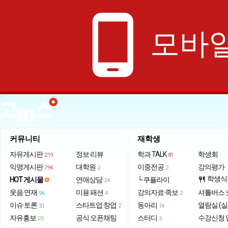
phone_android
모바일
커뮤니티
재학생
자유게시판
정보·리뷰
학과 TALK
학생회
219
81
익명게시판
대학원
이중전공
강의평가
794
2
2
학생식
HOT 게시물
연애상담
└ 쿠플라이
restaurant
24
웃음·연재
미용·패션
강의자료·족보
셔틀버스 
96
4
2
이슈·토론
스타트업·창업
동아리
열람실 (실
31
2
14
자유홍보
공식 오픈채팅
스터디
수강신청 
25
3