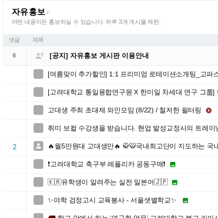
자유홍보
F
어떤 내용이든 홍보하실 수 있습니다. 하루 3개 게시물 제한.
댓글
제목

[공지] 자유홍보 게시판 이용안내
6
[여름맞이 추가할인] 1:1 프리미엄 로테이션소개팅_고파

[고려대학교 통일융합연구원 X 한미일 차세대 연구 그룹]

고대생 주최 초대제 와인모임 (8/22) / 철저한 필터링


취미 보컬 수강생을 받습니다. 현업 발성교정사의 트레이

🔥월5만원대 고대생만🔥 🥋🐯국내최고단이 지도하는 국

2
❗️고려대학교 축구부 레플리카 공동구매❗️


🇰🇷유학생이 알려주는 실전 일본어🇯🇵


✨야학 검정고시 교육봉사 - 서울샛별학교✨

