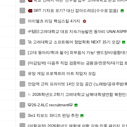
학교 안에서 하는 ‘연구형 업무’ 고려대학교 본교 라이

more
SRT 기차표 포기? 대신 잡아드려요(수수료 없음)

more

아이엘츠 리딩 핵심스킬 4가지


🌱🙌🏻고려대학교 대표 지속가능발전 동아리 UNAI ASPIR

🚀 고려대학교 소프트웨어 창업학회 NEXT 15기 모집!


[고대 동아리/학과 필수] 외부음식 가능! 밴드장비/음향/

(마감임박) 다음주 직업 검증하는 금융권/전문직/대기업

유망 게임 프로젝트의 아트 작업자 모집

안암역 근처 프라이빗 14인 모임 공간 (노래방/공유주방/

✨ 2026학년도 2학기 고려대학교 남북대학생연합 북한

🐯26-2 ALC recruitment🐯


3in1 킥보드 와디즈 펀딩 추천


(어학과정) 2026학년도 재학생 어학 강좌 집중 패키지 
