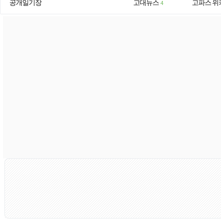
공개일기장
고대뉴스
고파스 위
4