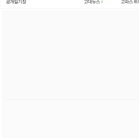
공개일기장
고대뉴스
고파스 위
3