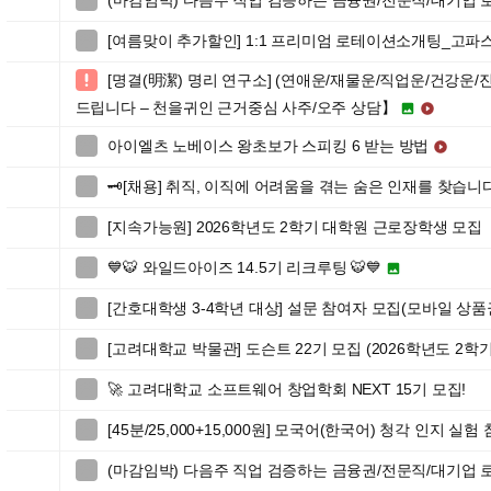
(마감임박) 다음주 직업 검증하는 금융권/전문직/대기업

[여름맞이 추가할인] 1:1 프리미엄 로테이션소개팅_고파스

[명결(明潔) 명리 연구소] (연애운/재물운/직업운/건강운/

드립니다 – 천을귀인 근거중심 사주/오주 상담】


아이엘츠 노베이스 왕초보가 스피킹 6 받는 방법


🗝️[채용] 취직, 이직에 어려움을 겪는 숨은 인재를 찾습니다!

[지속가능원] 2026학년도 2학기 대학원 근로장학생 모집

💙🐯 와일드아이즈 14.5기 리크루팅 🐯💙


[간호대학생 3-4학년 대상] 설문 참여자 모집(모바일 상품

[고려대학교 박물관] 도슨트 22기 모집 (2026학년도 2학기

🚀 고려대학교 소프트웨어 창업학회 NEXT 15기 모집!

[45분/25,000+15,000원] 모국어(한국어) 청각 인지 실

(마감임박) 다음주 직업 검증하는 금융권/전문직/대기업
