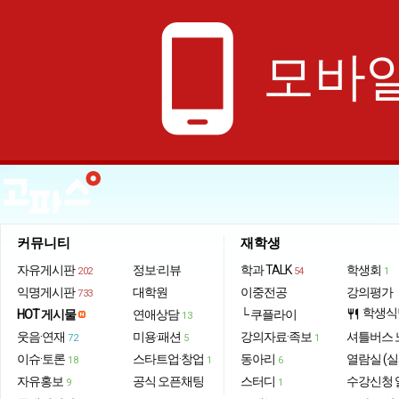
phone_android
모바일
커뮤니티
재학생
자유게시판
정보·리뷰
학과 TALK
학생회
202
54
1
익명게시판
대학원
이중전공
강의평가
733
학생식
HOT 게시물
연애상담
└ 쿠플라이
restaurant
13
웃음·연재
미용·패션
강의자료·족보
셔틀버스 
72
5
1
이슈·토론
스타트업·창업
동아리
열람실 (실
18
1
6
자유홍보
공식 오픈채팅
스터디
수강신청 
9
1