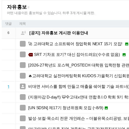
자유홍보
F
어떤 내용이든 홍보하실 수 있습니다. 하루 3개 게시물 제한.
댓글
제목

[공지] 자유홍보 게시판 이용안내
6
🚀 고려대학교 소프트웨어 창업학회 NEXT 15기 모집!


SRT 기차표 포기? 대신 잡아드려요(수수료 없음)

more

[2026-27학년도 포스텍_POSTECH 대학원 입학전형 관

🔥고려대학교 실전마케팅학회 KUDOS 가을학기 신입회원

비대면 서비스를 함께 만들고 매출을 쉐어할 기술 파트너

1
(지원마감 D-day‼️) 🐯🦅고대x연대 연합 B.I.O 학회 9기 

[UN SDSN] 제17기 청년위원회 모집 (~8/9)


발성·보컬·목소리 전문 개인레슨 – 더블유목소리공방, 보
