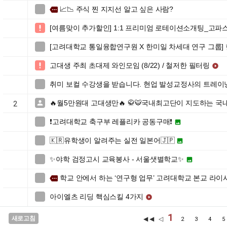
📈📉 주식 찐 지지선 알고 싶은 사람?

more
[여름맞이 추가할인] 1:1 프리미엄 로테이션소개팅_고파

[고려대학교 통일융합연구원 X 한미일 차세대 연구 그룹]

고대생 주최 초대제 와인모임 (8/22) / 철저한 필터링


취미 보컬 수강생을 받습니다. 현업 발성교정사의 트레이

🔥월5만원대 고대생만🔥 🥋🐯국내최고단이 지도하는 국

2
❗️고려대학교 축구부 레플리카 공동구매❗️


🇰🇷유학생이 알려주는 실전 일본어🇯🇵


✨야학 검정고시 교육봉사 - 서울샛별학교✨


학교 안에서 하는 ‘연구형 업무’ 고려대학교 본교 라이

more
아이엘츠 리딩 핵심스킬 4가지


1
새로고침
◀◀ ◁
2
3
4