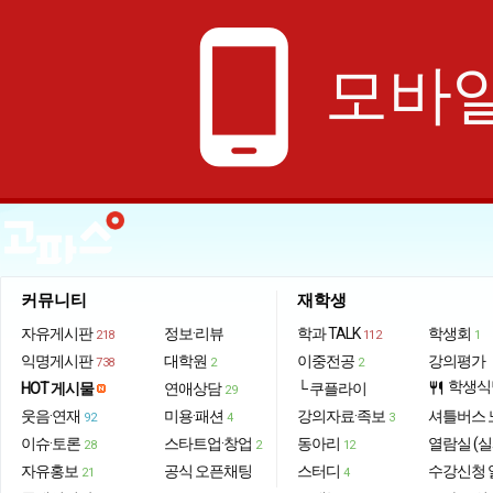
phone_android
모바일
커뮤니티
재학생
자유게시판
정보·리뷰
학과 TALK
학생회
218
112
1
익명게시판
대학원
이중전공
강의평가
738
2
2
학생식
HOT 게시물
연애상담
└ 쿠플라이
restaurant
29
웃음·연재
미용·패션
강의자료·족보
셔틀버스 
92
4
3
이슈·토론
스타트업·창업
동아리
열람실 (실
28
2
12
자유홍보
공식 오픈채팅
스터디
수강신청 
21
4