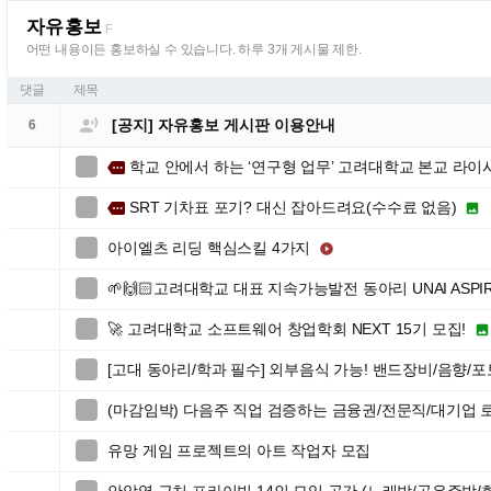
자유홍보
F
어떤 내용이든 홍보하실 수 있습니다. 하루 3개 게시물 제한.
댓글
제목

[공지] 자유홍보 게시판 이용안내
6
학교 안에서 하는 ‘연구형 업무’ 고려대학교 본교 라이

more
SRT 기차표 포기? 대신 잡아드려요(수수료 없음)

more

아이엘츠 리딩 핵심스킬 4가지


🌱🙌🏻고려대학교 대표 지속가능발전 동아리 UNAI ASPIR

🚀 고려대학교 소프트웨어 창업학회 NEXT 15기 모집!


[고대 동아리/학과 필수] 외부음식 가능! 밴드장비/음향/

(마감임박) 다음주 직업 검증하는 금융권/전문직/대기업

유망 게임 프로젝트의 아트 작업자 모집
