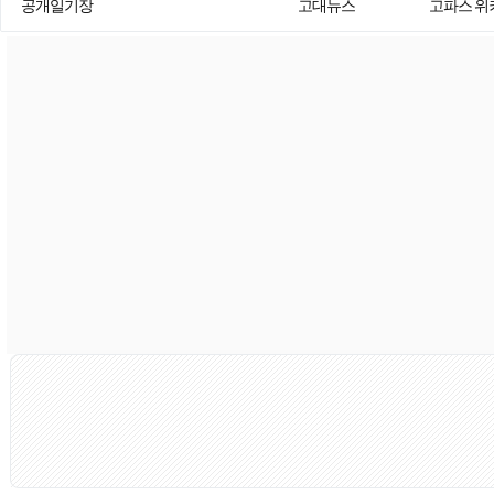
공개일기장
고대뉴스
고파스 위