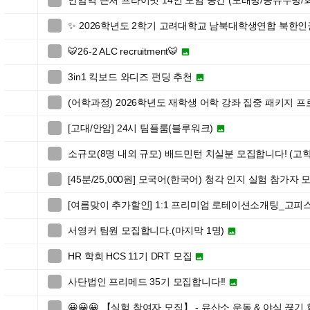
안암역 근처 프라이빗 14인 모임 공간 (노래방/공유주방/

✨ 2026학년도 2학기 고려대학교 남북대학생연합 북한

🐯26-2 ALC recruitment🐯


3in1 킥보드 와디즈 펀딩 추천


(어학과정) 2026학년도 재학생 어학 강좌 집중 패키지 

[고대/안암] 24시 팀플룸(블루워크)


소규모(8명 내외 규모) 배드민턴 치실분 모집합니다! (고학

[45분/25,000원] 모국어(한국어) 청각 인지 실험 참가자 

[여름맞이 추가할인] 1:1 프리미엄 로테이션소개팅_고피

서영커 팀원 모집합니다.(마지막 1명)


HR 학회 HCS 11기 DRT 모집


사단법인 프리메드 35기 모집합니다!!


😀😀😀 【실험 참여자 모집】 - 유산소 운동 & 야식 끊기
