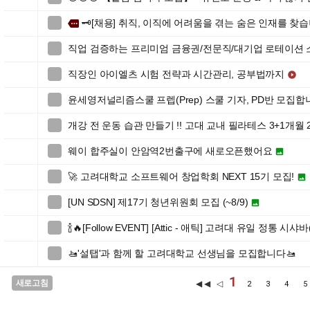
🗝️[채용] 취직, 이직에 어려움을 겪는 숨은 인재를 찾습니

more
직업 검증하는 프리미엄 금융권/전문직/대기업 로테이션

직장인 아이엘츠 시험 전략과 시간관리, 공부법까지


윤세영저널리즘스쿨 프렙(Prep) 스쿨 기자, PD반 모집합

개강 전 운동 습관 만들기 !! 고대 교내 필라테스 3+1개월 

웨이 합주실이 안암역2번출구에 새로오픈했어요


🚀 고려대학교 소프트웨어 창업학회 NEXT 15기 모집!


[UN SDSN] 제17기 청년위원회 모집 (~8/9)


🍾🔥[Follow EVENT] [Attic - 애틱] 고려대 유일 정통 시샤바

🚤'설탭'과 함께 할 고려대학교 선생님을 모집합니다🚤

1
새로고침
◀◀ ◁
2
3
4