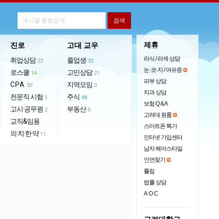
제휴
진로
고대 교우
라식 / 라섹 상담
취업상담
졸업생
22
32
눈·코·지 / 여유증
로스쿨
고민상담
14
21
피부 상담
CPA
지역모임
30
3
치과 상담
전문직 시험
주식
1
48
보험 Q & A
고시·공무원
부동산
2
6
고려대 원룸
교직&임용
스마트폰 특가
의·치·한·약
11
인터넷 가입센터
남자 헤어스타일
인연찾기
튤립
법률 상담
AOC