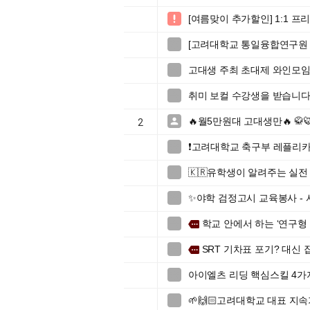
[여름맞이 추가할인] 1:1 

[고려대학교 통일융합연구원 

고대생 주최 초대제 와인모임 (

취미 보컬 수강생을 받습니다

🔥월5만원대 고대생만🔥 

2
❗️고려대학교 축구부 레플리카

🇰🇷유학생이 알려주는 실전 

✨야학 검정고시 교육봉사 -

학교 안에서 하는 ‘연구형

more
SRT 기차표 포기? 대신

more
아이엘츠 리딩 핵심스킬 4가

🌱🙌🏻고려대학교 대표 지속가
