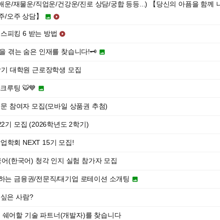
연애운/재물운/직업운/건강운/진로 상담/궁합 등등...) 【당신의 아픔을 함께
주/오주 상담】


스피킹 6 받는 방법

움을 겪는 숨은 인재를 찾습니다!🗝️

2학기 대학원 근로장학생 모집
크루팅 🐯💙

 설문 참여자 모집(모바일 상품권 추첨)
2기 모집 (2026학년도 2학기)
학회 NEXT 15기 모집!
] 모국어(한국어) 청각 인지 실험 참가자 모집
증하는 금융권/전문직/대기업 로테이션 소개팅

 싶은 사람?
 쉐어할 기술 파트너(개발자)를 찾습니다