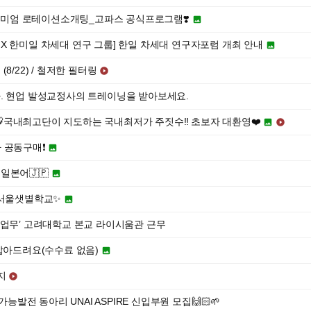
프리미엄 로테이션소개팅_고파스 공식프로그램❣️

X 한미일 차세대 연구 그룹] 한일 차세대 연구자포럼 개최 안내

8/22) / 철저한 필터링

. 현업 발성교정사의 트레이닝을 받아보세요.
🐯국내최고단이 지도하는 국내최저가 주짓수‼️ 초보자 대환영❤️


 공동구매❗️

일본어🇯🇵

 서울샛별학교✨

 업무’ 고려대학교 본교 라이시움관 근무
 잡아드려요(수수료 없음)

지

능발전 동아리 UNAI ASPIRE 신입부원 모집🙌🏻🌱