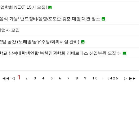
학회 NEXT 15기 모집!

부음식 가능! 밴드장비/음향/포토존 갖춘 대형 대관 장소

작업자 모집
모임 공간 (노래방/공유주방/회의시설 완비)

려대학교 남북대학생연합 북한인권학회 리베르타스 신입부원 모집 ✨


1
◀◀ ◁
2
3
4
5
6
7
8
9
10
..
6426
▷
▶▶