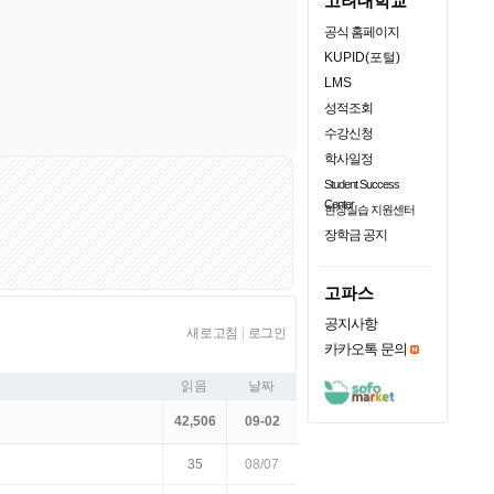
고려대학교
공식 홈페이지
KUPID(포털)
LMS
성적조회
수강신청
학사일정
Student Success
Center
현장실습 지원센터
장학금 공지
고파스
공지사항
새로고침
|
로그인
카카오톡 문의
읽음
날짜
42,506
09-02
35
08/07