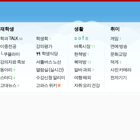
재학생
생활
취미
sofo
학과 TALK
학생회
게임
56
1
1
이중전공
강의평가
벼룩시장
연예·방송
11
학생식당
└ 쿠플라이
restaurant
헌책방
문화교양
1
강의자료·족보
셔틀버스 노선
복덕방
덕게
12
5
동아리
열람실 (실시간)
알바·과외
사진·카메라
9
7
스터디
수강신청 알리미
여행·해외
전자기기
4
고대뉴스
고파스 위키
자취·요리·건강
3