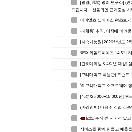
[명결(明潔) 명리 연구소] (

드립니다 – 천을귀인 근거중심 사
아이엘츠 노베이스 왕초보가 

🗝️[채용] 취직, 이직에 어려

[지속가능원] 2026학년도 

💙🐯 와일드아이즈 14.5기 리

[간호대학생 3-4학년 대상]

[고려대학교 박물관] 도슨트 2

🚀 고려대학교 소프트웨어 창업

[45분/25,000+15,000원

(마감임박) 다음주 직업 검

📈📉 주식 찐 지지선 알고

more
서비스를 함께 만들고 매출을
