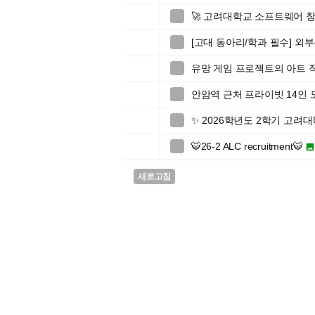
🚀 고려대학교 소프트웨어 창업

[고대 동아리/학과 필수] 외

유망 게임 프로젝트의 아트 

안암역 근처 프라이빗 14인 

✨ 2026학년도 2학기 고

🐯26-2 ALC recruitment🐯

새로고침