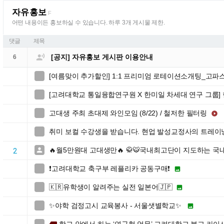
자유홍보
F
어떤 내용이든 홍보하실 수 있습니다. 하루 3개 게시물 제한.
댓글
제목

[공지] 자유홍보 게시판 이용안내
6
[여름맞이 추가할인] 1:1 프리미엄 로테이션소개팅_고파

[고려대학교 통일융합연구원 X 한미일 차세대 연구 그룹]

고대생 주최 초대제 와인모임 (8/22) / 철저한 필터링


취미 보컬 수강생을 받습니다. 현업 발성교정사의 트레이

🔥월5만원대 고대생만🔥 🥋🐯국내최고단이 지도하는 국

2
❗️고려대학교 축구부 레플리카 공동구매❗️


🇰🇷유학생이 알려주는 실전 일본어🇯🇵


✨야학 검정고시 교육봉사 - 서울샛별학교✨

