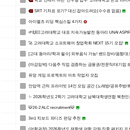
학교 안에서 하는 ‘연구형 업무’ 고려대학교 본교 라이

more
SRT 기차표 포기? 대신 잡아드려요(수수료 없음)

more

아이엘츠 리딩 핵심스킬 4가지


🌱🙌🏻고려대학교 대표 지속가능발전 동아리 UNAI ASPIR

🚀 고려대학교 소프트웨어 창업학회 NEXT 15기 모집!


[고대 동아리/학과 필수] 외부음식 가능! 밴드장비/음향/

(마감임박) 다음주 직업 검증하는 금융권/전문직/대기업

유망 게임 프로젝트의 아트 작업자 모집

안암역 근처 프라이빗 14인 모임 공간 (노래방/공유주방/

✨ 2026학년도 2학기 고려대학교 남북대학생연합 북한

🐯26-2 ALC recruitment🐯


3in1 킥보드 와디즈 펀딩 추천


(어학과정) 2026학년도 재학생 어학 강좌 집중 패키지 
