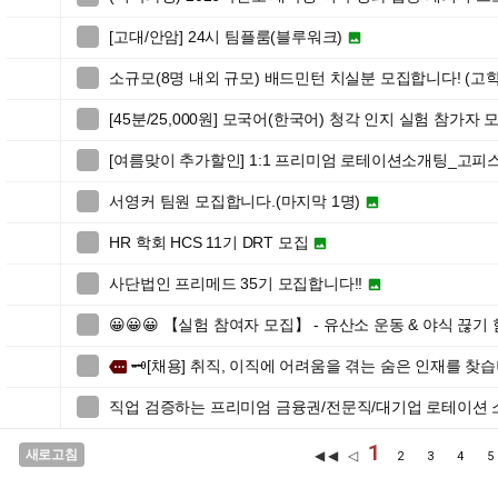
[고대/안암] 24시 팀플룸(블루워크)


소규모(8명 내외 규모) 배드민턴 치실분 모집합니다! (고학

[45분/25,000원] 모국어(한국어) 청각 인지 실험 참가자 

[여름맞이 추가할인] 1:1 프리미엄 로테이션소개팅_고피

서영커 팀원 모집합니다.(마지막 1명)


HR 학회 HCS 11기 DRT 모집


사단법인 프리메드 35기 모집합니다!!


😀😀😀 【실험 참여자 모집】 - 유산소 운동 & 야식 끊기

🗝️[채용] 취직, 이직에 어려움을 겪는 숨은 인재를 찾습니

more
직업 검증하는 프리미엄 금융권/전문직/대기업 로테이션

1
새로고침
◀◀ ◁
2
3
4