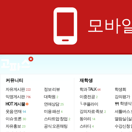
phone_android
모바일
커뮤니티
재학생
자유게시판
정보·리뷰
학과 TALK
학생회
222
64
익명게시판
대학원
이중전공
강의평가
796
2
2
학생식
HOT 게시물
연애상담
└ 쿠플라이
restaurant
25
웃음·연재
미용·패션
강의자료·족보
셔틀버스 
94
4
2
이슈·토론
스타트업·창업
동아리
열람실 (실
30
2
14
자유홍보
공식 오픈채팅
스터디
수강신청 
23
4