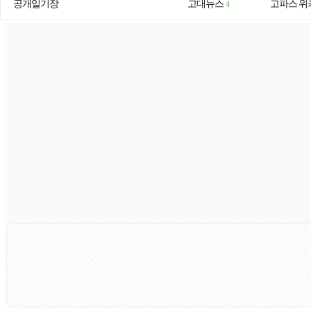
공개일기장
고대뉴스
고파스 위
4