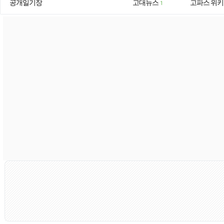
공개일기장
고대뉴스
고파스 위키
1