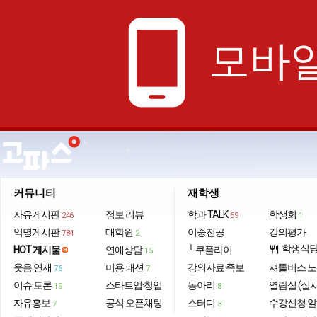
phone_android
모바일
커뮤니티
재학생
자유게시판
정보·리뷰
학과 TALK
학생회
246
59
1
익명게시판
대학원
이중전공
강의평가
784
2
학생식
HOT 게시물
연애상담
└ 쿠플라이
restaurant
15
웃음·연재
미용·패션
강의자료·족보
셔틀버스 
76
7
이슈·토론
스타트업·창업
동아리
열람실 (실
19
8
자유홍보
공식 오픈채팅
스터디
수강신청 
7
3