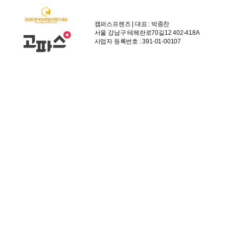
캠퍼스프렌즈 | 대표 : 박종찬
서울 강남구 테헤란로70길12 402-418A
사업자 등록번호 : 391-01-00107