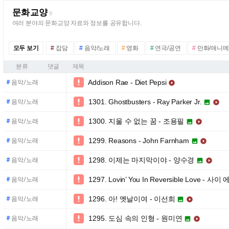
문화교양
9
여러 분야의 문화교양 자료와 정보를 공유합니다.
모두 보기
#
잡담
#
음악/노래
#
영화
#
연극/공연
#
만화/애니
분류
댓글
제목
Addison Rae - Diet Pepsi

#
음악/노래

1301. Ghostbusters - Ray Parker Jr.

#
음악/노래


1300. 지울 수 없는 꿈 - 조용필

#
음악/노래


1299. Reasons - John Farnham

#
음악/노래


1298. 이제는 마지막이야 - 양수경

#
음악/노래


1297. Lovin’ You In Reversible Love -

#
음악/노래
1296. 아! 옛날이여 - 이선희

#
음악/노래


1295. 도심 속의 인형 - 원미연

#
음악/노래

