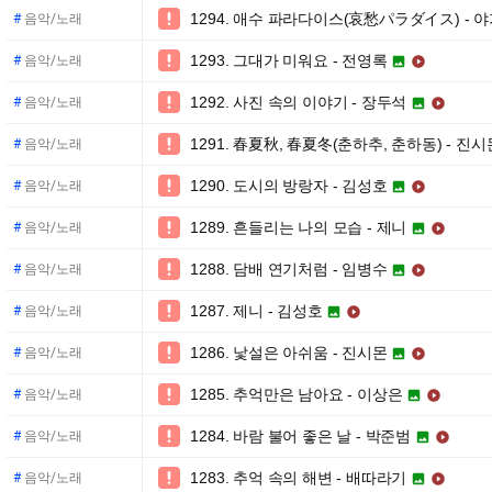
1294. 애수 파라다이스(哀愁パラダイス) - 

#
음악/노래
1293. 그대가 미워요 - 전영록

#
음악/노래


1292. 사진 속의 이야기 - 장두석

#
음악/노래


1291. 春夏秋, 春夏冬(춘하추, 춘하동) - 진시

#
음악/노래
1290. 도시의 방랑자 - 김성호

#
음악/노래


1289. 흔들리는 나의 모습 - 제니

#
음악/노래


1288. 담배 연기처럼 - 임병수

#
음악/노래


1287. 제니 - 김성호

#
음악/노래


1286. 낯설은 아쉬움 - 진시몬

#
음악/노래


1285. 추억만은 남아요 - 이상은

#
음악/노래


1284. 바람 불어 좋은 날 - 박준범

#
음악/노래


1283. 추억 속의 해변 - 배따라기

#
음악/노래

