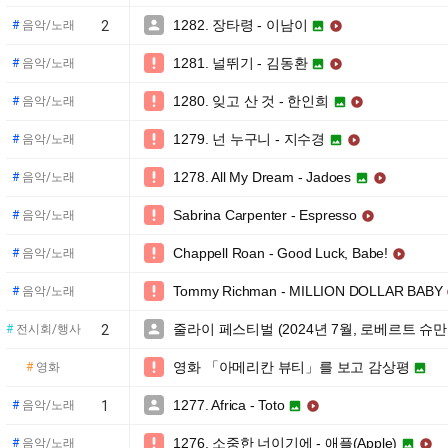
1282. 장타령 - 이남이

#
음악/노래
2


1281. 널뛰기 - 김동환

#
음악/노래


1280. 잊고 산 것 - 한인희

#
음악/노래


1279. 넌 누구니 - 지수경

#
음악/노래


1278. All My Dream - Jadoes

#
음악/노래


Sabrina Carpenter - Espresso

#
음악/노래

Chappell Roan - Good Luck, Babe!

#
음악/노래

Tommy Richman - MILLION DOLLAR BABY

#
음악/노래
줄라이 페스티벌 (2024년 7월, 로베르트 슈만

#
전시회/행사
2
영화 「아메리칸 뷰티」를 보고 감상평

#
영화

1277. Africa - Toto

#
음악/노래
1


1276. 소중한 너이기에 - 애플(Apple)

#
음악/노래

