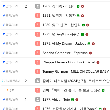
1282. 장타령 - 이남이

#
음악/노래
2


1281. 널뛰기 - 김동환

#
음악/노래


1280. 잊고 산 것 - 한인희

#
음악/노래


1279. 넌 누구니 - 지수경

#
음악/노래


1278. All My Dream - Jadoes

#
음악/노래


Sabrina Carpenter - Espresso

#
음악/노래

Chappell Roan - Good Luck, Babe!

#
음악/노래

Tommy Richman - MILLION DOLLAR BABY

#
음악/노래
줄라이 페스티벌 (2024년 7월, 로베르트 슈만

#
전시회/행사
2
영화 「아메리칸 뷰티」를 보고 감상평

#
영화

1277. Africa - Toto

#
음악/노래
1


1276. 소중한 너이기에 - 애플(Apple)

#
음악/노래

