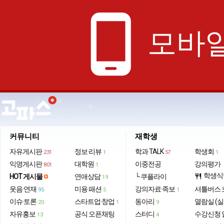
phone_android
모바일
커뮤니티
재학생
자유게시판
정보·리뷰
학과 TALK
학생회
231
1
57
1
익명게시판
대학원
이중전공
강의평가
801
1
학생식
HOT 게시물
연애상담
└ 쿠플라이
restaurant
19
웃음·연재
미용·패션
강의자료·족보
셔틀버스 
95
5
1
이슈·토론
스타트업·창업
동아리
열람실 (실
20
1
9
자유홍보
공식 오픈채팅
스터디
수강신청 
13
4