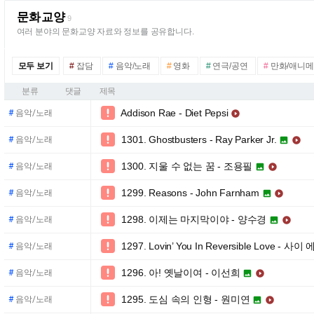
문화교양
9
여러 분야의 문화교양 자료와 정보를 공유합니다.
모두 보기
#
잡담
#
음악/노래
#
영화
#
연극/공연
#
만화/애니
분류
댓글
제목
Addison Rae - Diet Pepsi

#
음악/노래

1301. Ghostbusters - Ray Parker Jr.

#
음악/노래


1300. 지울 수 없는 꿈 - 조용필

#
음악/노래


1299. Reasons - John Farnham

#
음악/노래


1298. 이제는 마지막이야 - 양수경

#
음악/노래


1297. Lovin’ You In Reversible Love -

#
음악/노래
1296. 아! 옛날이여 - 이선희

#
음악/노래


1295. 도심 속의 인형 - 원미연

#
음악/노래

