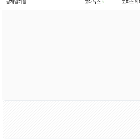
공개일기장
고대뉴스
고파스 위
3