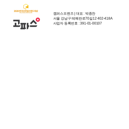
캠퍼스프렌즈 | 대표 : 박종찬
서울 강남구 테헤란로70길12 402-418A
사업자 등록번호 : 391-01-00107