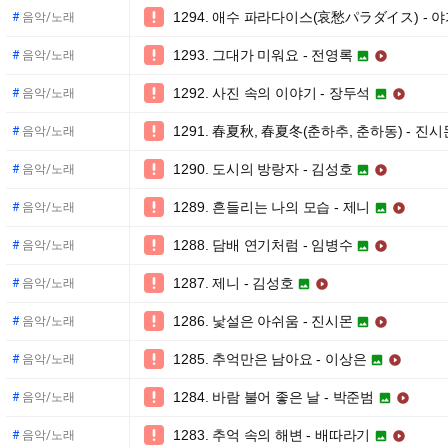
1294. 애수 파라다이스(哀愁パラダイス) - 

#
음악/노래
1293. 그대가 미워요 - 전영록

#
음악/노래


1292. 사진 속의 이야기 - 장두석

#
음악/노래


1291. 春夏秋, 春夏冬(춘하추, 춘하동) - 진시

#
음악/노래
1290. 도시의 방랑자 - 김성호

#
음악/노래


1289. 흔들리는 나의 모습 - 제니

#
음악/노래


1288. 담배 연기처럼 - 임병수

#
음악/노래


1287. 제니 - 김성호

#
음악/노래


1286. 낯설은 아쉬움 - 진시몬

#
음악/노래


1285. 추억만은 남아요 - 이상은

#
음악/노래


1284. 바람 불어 좋은 날 - 박준범

#
음악/노래


1283. 추억 속의 해변 - 배따라기

#
음악/노래

