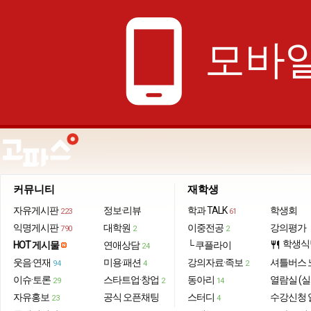
phone_android
모바일
커뮤니티
재학생
자유게시판
정보·리뷰
학과 TALK
학생회
223
61
익명게시판
대학원
이중전공
강의평가
790
2
2
학생식
HOT 게시물
연애상담
└ 쿠플라이
restaurant
24
웃음·연재
미용·패션
강의자료·족보
셔틀버스 
94
4
2
이슈·토론
스타트업·창업
동아리
열람실 (실
29
2
14
자유홍보
공식 오픈채팅
스터디
수강신청 
23
4