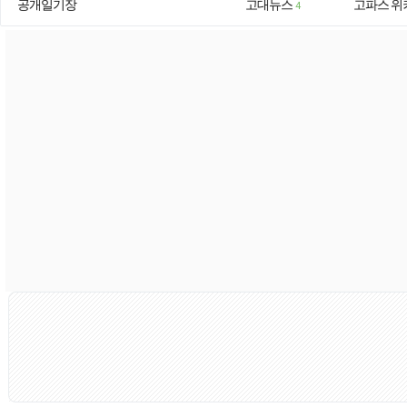
공개일기장
고대뉴스
고파스 위
4