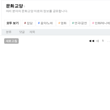
문화교양
9
여러 분야의 문화교양 자료와 정보를 공유합니다.
모두 보기
#
잡담
#
음악/노래
#
영화
#
연극/공연
#
만화/애니
분류
댓글
제목
◀◀
◁
새로고침
1
.