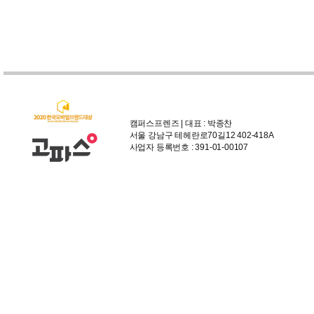
캠퍼스프렌즈 | 대표 : 박종찬
서울 강남구 테헤란로70길12 402-418A
사업자 등록번호 : 391-01-00107