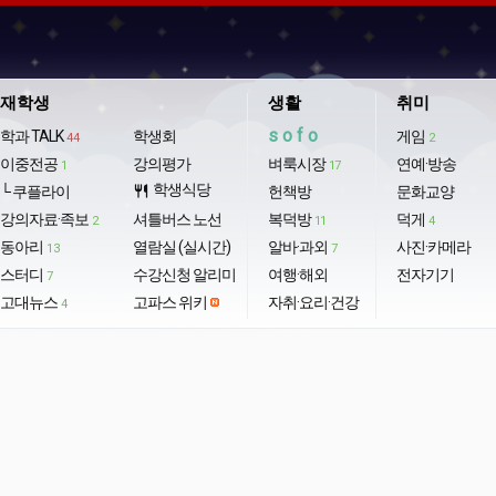
재학생
생활
취미
sofo
학과 TALK
학생회
게임
44
2
이중전공
강의평가
벼룩시장
연예·방송
1
17
학생식당
└ 쿠플라이
restaurant
헌책방
문화교양
강의자료·족보
셔틀버스 노선
복덕방
덕게
2
11
4
동아리
열람실 (실시간)
알바·과외
사진·카메라
13
7
스터디
수강신청 알리미
여행·해외
전자기기
7
고대뉴스
고파스 위키
자취·요리·건강
4