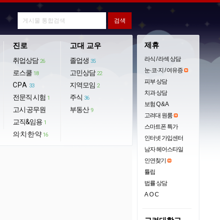
제휴
진로
고대 교우
라식 / 라섹 상담
취업상담
졸업생
26
35
눈·코·지 / 여유증
로스쿨
고민상담
18
22
피부 상담
CPA
지역모임
33
2
치과 상담
전문직 시험
주식
1
36
보험 Q & A
고시·공무원
부동산
9
고려대 원룸
교직&임용
1
스마트폰 특가
의·치·한·약
16
인터넷 가입센터
남자 헤어스타일
인연찾기
튤립
법률 상담
AOC