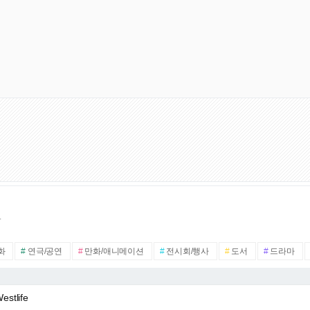
.
화
#
연극/공연
#
만화/애니메이션
#
전시회/행사
#
도서
#
드라마
estlife