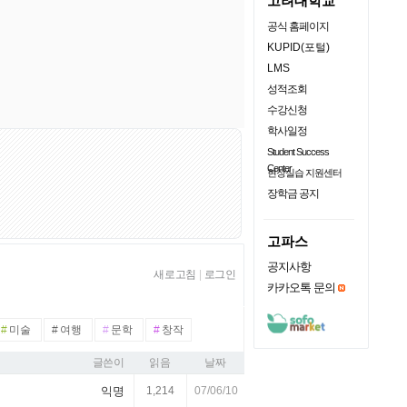
고려대학교
공식 홈페이지
KUPID(포털)
LMS
성적조회
수강신청
학사일정
Student Success
Center
현장실습 지원센터
장학금 공지
고파스
공지사항
새로고침
|
로그인
카카오톡 문의
#
미술
#
여행
#
문학
#
창작
글쓴이
읽음
날짜
익명
1,214
07/06/10