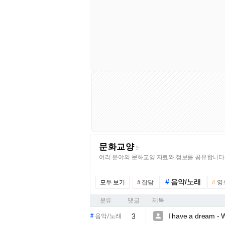
문화교양
9
여러 분야의 문화교양 자료와 정보를 공유합니다
#
음악/노래
모두 보기
#
잡담
#
영
분류
댓글
제목
I have a dream - W

#
음악/노래
3