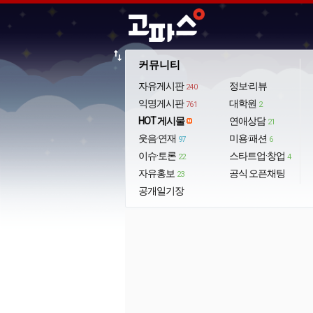
import_export
커뮤니티
자유게시판
정보·리뷰
240
익명게시판
대학원
761
2
HOT 게시물
연애상담
21
웃음·연재
미용·패션
97
6
이슈·토론
스타트업·창업
22
4
자유홍보
공식 오픈채팅
23
공개일기장