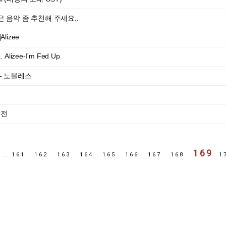
은 음악 좀 추천해 주세요..
lizee
Alizee-I'm Fed Up
 - 노블레스
버전
169
1
..
161
162
163
164
165
166
167
168
1