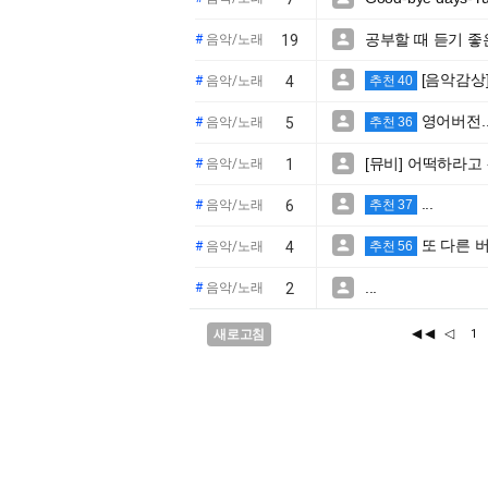
공부할 때 듣기 좋

#
음악/노래
19
[음악감상]A

#
음악/노래
4
추천 40
영어버전... 

#
음악/노래
5
추천 36
[뮤비] 어떡하라고

#
음악/노래
1
...

#
음악/노래
6
추천 37
또 다른 

#
음악/노래
4
추천 56
...

#
음악/노래
2
◀◀
◁
새로고침