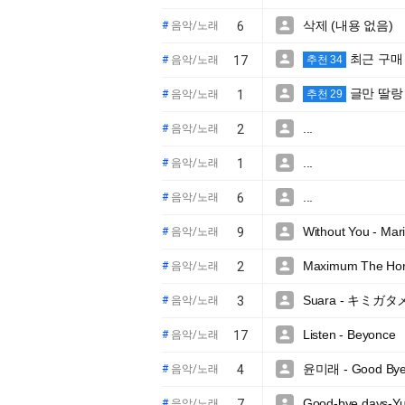
삭제 (내용 없음)

#
음악/노래
6
최근 구매

#
음악/노래
17
추천 34
글만 딸랑

#
음악/노래
1
추천 29
...

#
음악/노래
2
...

#
음악/노래
1
...

#
음악/노래
6
Without You - Mar

#
음악/노래
9
Maximum The Horm

#
음악/노래
2
Suara - キミガタ

#
음악/노래
3
Listen - Beyonce

#
음악/노래
17
윤미래 - Good Bye 

#
음악/노래
4
Good-bye days-

#
음악/노래
7