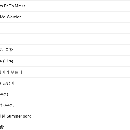
nks Fr Th Mmrs
 Me Wonder
거리 극장
a (Live)
랑이라 부른다
는 달팽이
수정)
 (수정)
Summer song!
蝶'