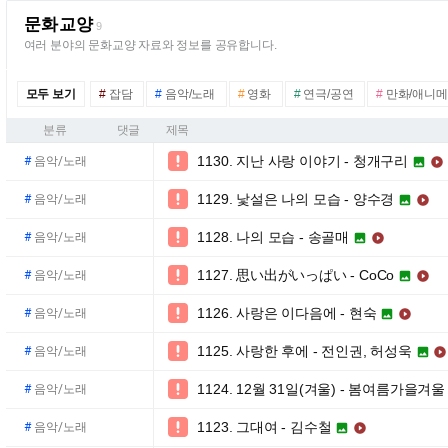
문화교양
9
여러 분야의 문화교양 자료와 정보를 공유합니다.
모두 보기
#
잡담
#
음악/노래
#
영화
#
연극/공연
#
만화/애니
분류
댓글
제목
1130. 지난 사랑 이야기 - 청개구리

#
음악/노래


1129. 낯설은 나의 모습 - 양수경

#
음악/노래


1128. 나의 모습 - 송골매

#
음악/노래


1127. 思い出がいっぱい - CoCo

#
음악/노래


1126. 사랑은 이다음에 - 현숙

#
음악/노래


1125. 사랑한 후에 - 전인권, 허성욱

#
음악/노래


1124. 12월 31일(겨울) - 봄여름가을겨울

#
음악/노래
1123. 그대여 - 김수철

#
음악/노래

