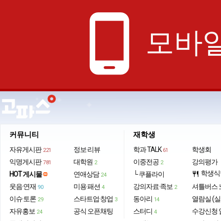
phone_android
모바일
커뮤니티
재학생
자유게시판
정보·리뷰
학과 TALK
학생회
221
61
익명게시판
대학원
이중전공
강의평가
781
2
2
학생식
HOT 게시물
연애상담
└ 쿠플라이
restaurant
24
웃음·연재
미용·패션
강의자료·족보
셔틀버스 
90
4
2
이슈·토론
스타트업·창업
동아리
열람실 (실
29
3
14
자유홍보
공식 오픈채팅
스터디
수강신청 
24
4