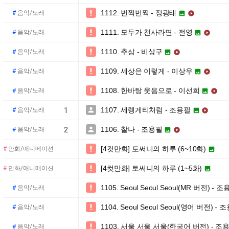
1112. 번쩍번쩍 - 정광태

#
음악/노래


1111. 모두가 천사라면 - 전영

#
음악/노래


1110. 추상 - 비상구

#
음악/노래


1109. 세상은 이렇게 - 이상우

#
음악/노래


1108. 한바탕 웃음으로 - 이선희

#
음악/노래


1107. 세렝게티처럼 - 조용필

#
음악/노래
1


1106. 찰나 - 조용필

#
음악/노래
2


[4컷만화] 토써니의 하루 (6~10화)

#
만화/애니메이션

[4컷만화] 토써니의 하루 (1~5화)

#
만화/애니메이션

1105. Seoul Seoul Seoul(MR 버전) - 

#
음악/노래
1104. Seoul Seoul Seoul(영어 버전) - 

#
음악/노래
1103. 서울 서울 서울(한국어 버전) - 조

#
음악/노래