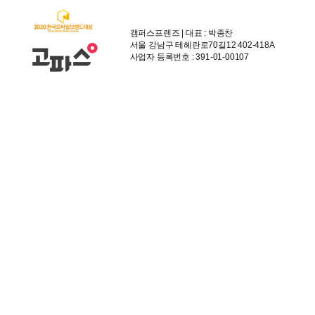
캠퍼스프렌즈 | 대표 : 박종찬
서울 강남구 테헤란로70길12 402-418A
사업자 등록번호 : 391-01-00107