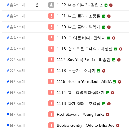
1122. 너는 아니? - 김완선

#
음악/노래
2


1121. 나도 몰라 - 조용필

#
음악/노래


1120. 나도 몰라 - 박학기

#
음악/노래


1119. 그 여름 바다 - 안혜지

#
음악/노래


1118. 향기로운 그대여 - 박성신

#
음악/노래


1117. Say Yes(Part.1) - 라종민

#
음악/노래


1116. 누군가 - 소나기

#
음악/노래


1115. Hole In Your Soul - ABBA

#
음악/노래


1114. 함 - 강병철과 삼태기

#
음악/노래


1113. 화개 장터 - 조영남

#
음악/노래


Rod Stewart - Young Turks

#
음악/노래

Bobbie Gentry - Ode to Billie Joe

#
음악/노래
