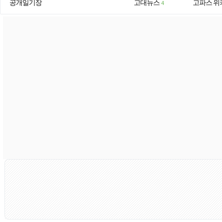
공개일기장
고대뉴스
고파스 위
4