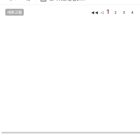
1
새로고침
◀◀ ◁
2
3
4