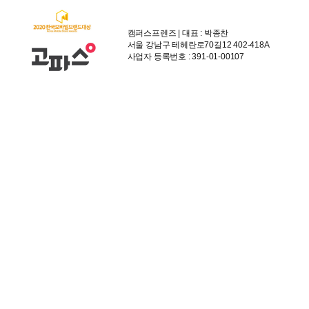
캠퍼스프렌즈 | 대표 : 박종찬
서울 강남구 테헤란로70길12 402-418A
사업자 등록번호 : 391-01-00107