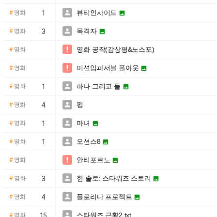
뷰티인사이드

#
영화
1

목격자

#
영화
3

영화 공작(감상평&노스포)

#
영화
미션임파서블 폴아웃

#
영화

하나 그리고 둘

#
영화
1

펑

#
영화
4
마녀

#
영화
1

오션스8

#
영화
1

안티포르노

#
영화

한 솔로: 스타워즈 스토리

#
영화
3

플로리다 프로젝트

#
영화
4

스타워즈 근황2.txt

#
영화
15