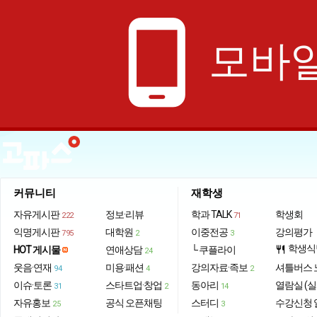
phone_android
모바일
커뮤니티
재학생
자유게시판
정보·리뷰
학과 TALK
학생회
222
71
익명게시판
대학원
이중전공
강의평가
795
2
3
학생식
HOT 게시물
연애상담
└ 쿠플라이
restaurant
24
웃음·연재
미용·패션
강의자료·족보
셔틀버스 
94
4
2
이슈·토론
스타트업·창업
동아리
열람실 (실
31
2
14
자유홍보
공식 오픈채팅
스터디
수강신청 
25
3