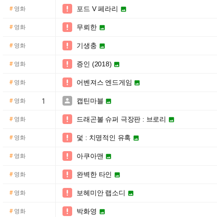
포드 V 페라리

#
영화

무뢰한

#
영화

기생충

#
영화

증인 (2018)

#
영화

어벤져스 엔드게임

#
영화

캡틴마블

#
영화
1

드래곤볼 슈퍼 극장판 : 브로리

#
영화

덫 : 치명적인 유혹

#
영화

아쿠아맨

#
영화

완벽한 타인

#
영화

보헤미안 랩소디

#
영화

박화영

#
영화
