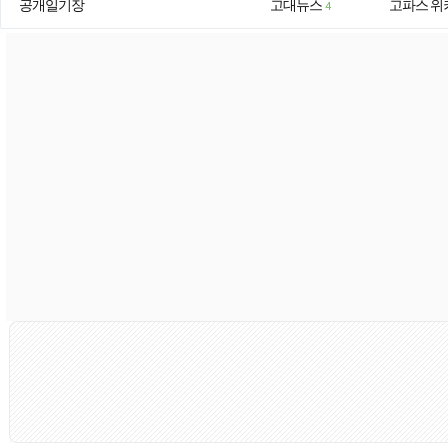
공개일기장
고대뉴스
고파스 위
4