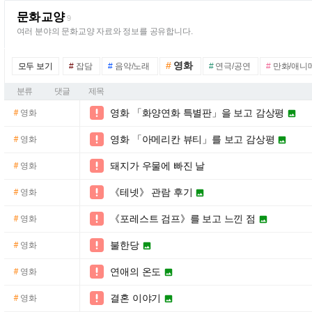
문화교양
9
여러 분야의 문화교양 자료와 정보를 공유합니다.
#
영화
모두 보기
#
잡담
#
음악/노래
#
연극/공연
#
만화/애니
분류
댓글
제목
영화 「화양연화 특별판」을 보고 감상평

#
영화

영화 「아메리칸 뷰티」를 보고 감상평

#
영화

돼지가 우물에 빠진 날

#
영화
《테넷》 관람 후기

#
영화

《포레스트 검프》를 보고 느낀 점

#
영화

불한당

#
영화

연애의 온도

#
영화

결혼 이야기

#
영화
