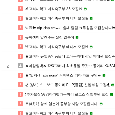
🏈고려대학교 미식축구부 2차모집🚨


🚨고려대학교 미식축구부 매니저 모집🚨


🏃🏻🐎 clip-clop crew가 함께 달릴 크루원을 모집합니다

유학생이 알려주는 실전 일본어


🚨고려대학교 미식축구부 매니저 모집🚨


🔥고려대 유일중앙풍물패 고대농악대 신입 악대원 모집

🔥마감임박🔥 🥋🐯고려대 최초유일 주짓수 동아리 KUBJ

2
🔥“있지-That's nono” 커버댄스 리아 파트 구인🔥


🏂 [상시] 스노보드 동아리 FLIP(플립) 신입부원 모집🏂


❗️추가모집❗️중앙아카펠라동아리 로그스 신입부원 모집


日就月將|함께 일본어 공부할 사람 모집합니다!


🚨고려대학교 미식축구부 매니저 모집🚨

