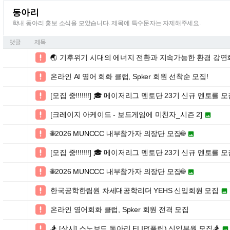
동아리
학내 동아리 홍보 소식을 모았습니다. 제목에 특수문자는 자제해주세요.
댓글
제목
🌏 기후위기 시대의 에너지 전환과 지속가능한 환경 강연회

온라인 AI 영어 회화 클럽, Spker 회원 선착순 모집!

[모집 중!!!!!!!] 🎓 메이저리그 멘토단 23기 신규 멘토를 

[크레이지 아케이드 - 보드게임에 미친자_시즌 2]


🌐2026 MUNCCC 내부참가자 의장단 모집🌐


[모집 중!!!!!!!] 🎓 메이저리그 멘토단 23기 신규 멘토를

🌐2026 MUNCCC 내부참가자 의장단 모집🌐


한국공학한림원 차세대공학리더 YEHS 신입회원 모집


온라인 영어회화 클럽, Spker 회원 전격 모집

🏂 [상시] 스노보드 동아리 FLIP(플립) 신입부원 모집🏂

