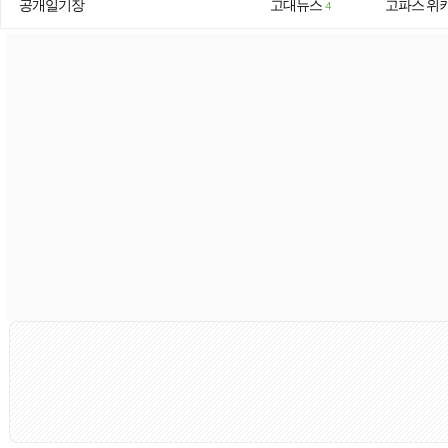
공개일기장
고대뉴스
고파스 위
4