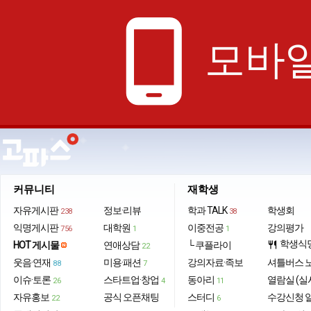
phone_android
모바일
커뮤니티
재학생
자유게시판
정보·리뷰
학과 TALK
학생회
238
38
익명게시판
대학원
이중전공
강의평가
756
1
1
학생식
HOT 게시물
연애상담
└ 쿠플라이
restaurant
22
웃음·연재
미용·패션
강의자료·족보
셔틀버스 
88
7
이슈·토론
스타트업·창업
동아리
열람실 (실
26
4
11
자유홍보
공식 오픈채팅
스터디
수강신청 
22
6