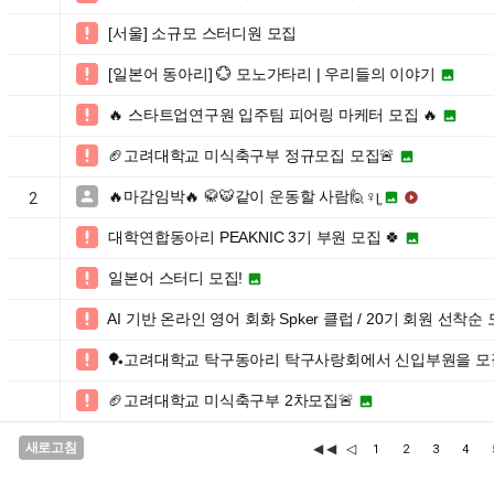
[서울] 소규모 스터디원 모집

[일본어 동아리] 💮 모노가타리 | 우리들의 이야기


🔥 스타트업연구원 입주팀 피어링 마케터 모집 🔥


🏈고려대학교 미식축구부 정규모집 모집🚨


🔥마감임박🔥 🥋🐯같이 운동할 사람🙋♀ᥧ



2
대학연합동아리 PEAKNIC 3기 부원 모집 🍀


일본어 스터디 모집!


AI 기반 온라인 영어 회화 Spker 클럽 / 20기 회원 선착순

🏓고려대학교 탁구동아리 탁구사랑회에서 신입부원을 모집

🏈고려대학교 미식축구부 2차모집🚨


새로고침
◀◀
◁
1
2
3
4