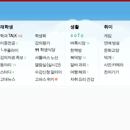
재학생
생활
취미
sofo
학과 TALK
학생회
게임
102
이중전공
강의평가
벼룩시장
연예·방송
2
14
학생식당
└ 쿠플라이
restaurant
헌책방
문화교양
강의자료·족보
셔틀버스 노선
복덕방
덕게
2
10
5
동아리
열람실 (실시간)
알바·과외
사진·카메라
13
5
스터디
수강신청 알리미
여행·해외
전자기기
4
1
고대뉴스
고파스 위키
자취·요리·건강