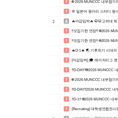
🌐 2026 MUNCCC 내부참가

🌸 일본어 동아리 스터디 동아

🔥마감임박🔥 🥋🐯고려대 

2
‼️모집기한 연장‼️ 🌐2026

‼️모집기한 연장‼️ 🌐2026

🔥D-1🔥 🌏 기후위기 시

[마감임박] 🎓 메이저리그 

‼️D-DAY‼️🌐2026 MUNC

🌐 2026 MUNCCC 내부참가

‼️D-DAY‼️2026 MUNCC

‼️D-1‼️ 🌐2026 MUNCC

[Recruiting] 대학생연합전시동아리 
