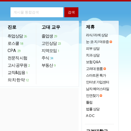
제휴
진로
고대 교우
라식 / 라섹 상담
취업상담
졸업생
26
29
눈·코·지 / 여유증
로스쿨
고민상담
18
23
피부 상담
CPA
지역모임
29
1
치과 상담
전문직 시험
주식
34
보험 Q & A
고시·공무원
부동산
2
9
고려대 원룸
교직&임용
1
스마트폰 특가
의·치·한·약
12
인터넷 가입센터
남자 헤어스타일
인연찾기
튤립
법률 상담
AOC