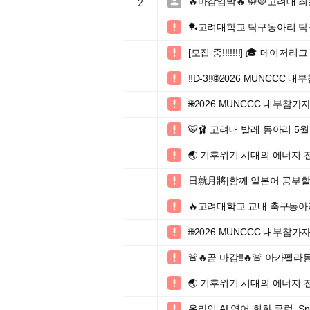
🔥마감임박🔥 🥋🐯고려대 

2
🏓고려대학교 탁구동아리 탁

[모집 중!!!!!!!] 🎓 메이

‼️D-3‼️🌐2026 MUNCCC

🌐2026 MUNCCC 내부참가

🐯🩰 고려대 발레 동아리 5

🌏 기후위기 시대의 에너지 

日就月將|함께 일본어 공부할

🔥고려대학교 교내 축구동아리 

🌐2026 MUNCCC 내부참가

🚨🔥곧 마감‼️🔥🚨 아카

🌏 기후위기 시대의 에너지 

온라인 AI 영어 회화 클럽, S
