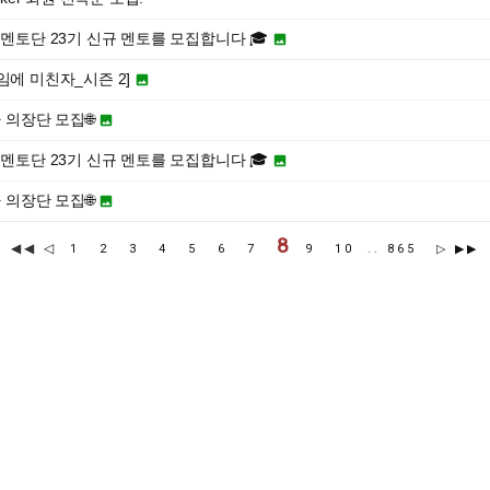
저리그 멘토단 23기 신규 멘토를 모집합니다 🎓

임에 미친자_시즌 2]

자 의장단 모집🌐

저리그 멘토단 23기 신규 멘토를 모집합니다 🎓

자 의장단 모집🌐

8
◀◀
◁
1
2
3
4
5
6
7
9
10
..
865
▷
▶▶