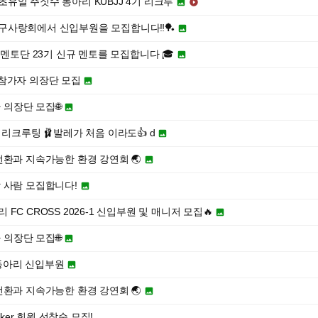
최초유일 주짓수 동아리 KUBJJ 4기 리크루


구사랑회에서 신입부원을 모집합니다‼️🏓

저리그 멘토단 23기 신규 멘토를 모집합니다 🎓

 내부참가자 의장단 모집

자 의장단 모집🌐

월 리크루팅 🩰발레가 처음 이라도👍 d

전환과 지속가능한 환경 강연회 🌏

 사람 모집합니다!

FC CROSS 2026-1 신입부원 및 매니저 모집🔥

자 의장단 모집🌐

펠라동아리 신입부원

전환과 지속가능한 환경 강연회 🌏

pker 회원 선착순 모집!