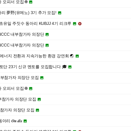
자 오피서 모집 🌐

리 夢野(유메노) 3기 추가 모집!

최초유일 주짓수 동아리 KUBJJ 4기 리크루


 MUNCCC 내부참가자 의장단

 MUNCCC 내부참가자 의장단

대의 에너지 전환과 지속가능한 환경 강연회 🌏

멘토단 23기 신규 멘토를 모집합니다 🎓

CC 내부참가자 의장단 모집

자 오피서 모집 🌐

C 내부참가자 의장단 모집

C 내부참가자 의장단 모집

𝑶𝒏 𝒅𝒊𝒔
