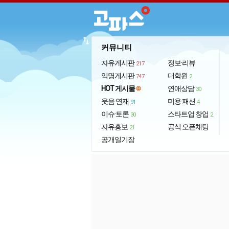
import_export
커뮤니티
자유게시판
정보·리뷰
217
익명게시판
대학원
747
2
HOT 게시물
연애상담
30
웃음·연재
미용·패션
91
4
이슈·토론
스타트업·창업
30
2
자유홍보
공식 오픈채팅
21
공개일기장