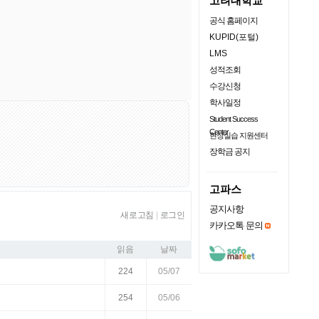
고려대학교
공식 홈페이지
KUPID(포털)
LMS
성적조회
수강신청
학사일정
Student Success
Center
현장실습 지원센터
장학금 공지
고파스
공지사항
새로고침
|
로그인
카카오톡 문의
읽음
날짜
224
05/07
254
05/06