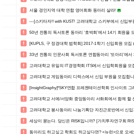
서울 경인지역 대학 연합 영어회화 동아리 샬라!


---[스키타자!! with KUST! 고려대학교 스키부에서 신입부

50년 전통의 독서토론 동아리 ‘호박회’에서 14기 회원을

[KUPLS, 구 정경대학 법학회] 2017-1학기 신입회원 모집 

33년 전통의 인문사회 독서토론 연합동아리 ‘또아리’에서

고려대학교 유일의 IT경영학회 ITS에서 신입학회원을 모집

고려대학교 게임동아리 디럭스에서 신입 부원을 모집합니다

[InsightGraphy]*SKY연합 프레젠테이션학회 인사이트

고려대학교 서예/서양화 중앙동아리 서화회에서 함께 할

고려대학교 봉사동아리 나눔기획단 자진근로반에서 신입기

세상이 묻는다. 당신은 RISK입니까? [가치투자연구회 RIS

동아리도 하고싶고 학회도 하고싶다면? <뉴런>으로 오세
