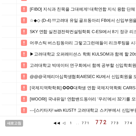
[FIBO] 지식과 친목을 그대에게! 대학연합 지식 융합 단체

☆◆◇ (D-4) !!!고려대 유일 골프동아리 FB에서 신입부원

SKY 연합 실전경전략컨설팅학회 C-ESI에서 8기 정규 

어쿠스틱 버스킹동아리 그렇고그런애들이 리크루팅을 시작

▶고려대학교 오퍼레이션스 학회 KULSOM과 함께 할 20t

고려대학교 빅데이터 연구회에서 함께 공부할 신입학회원

@@@국제리더십학생협회AIESEC KU에서 신입회원을

[국제지역학학회] ✪✪✪대학생 연합 국제지역학회 CARIS 2

[WOORI] 국내유일! 연합밴드동아리 ‘우리’에서 32기를 

---[스키타자! with KUST!! 고려대학교 스키부에서 신입부

772
◀◀
◁
새로고침
1
..
771
773
77