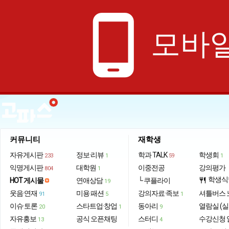
phone_android
모바일
커뮤니티
재학생
자유게시판
정보·리뷰
학과 TALK
학생회
233
1
59
1
익명게시판
대학원
이중전공
강의평가
804
1
학생식
HOT 게시물
연애상담
└ 쿠플라이
restaurant
19
웃음·연재
미용·패션
강의자료·족보
셔틀버스 
91
5
1
이슈·토론
스타트업·창업
동아리
열람실 (실
20
1
9
자유홍보
공식 오픈채팅
스터디
수강신청 
13
4