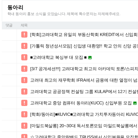
동아리
학내 동아리 홍보 소식을 모았습니다. 제목에 특수문자는 자제해주세요.
댓글
제목
[학회]고려대학교 유일의 부동산학회 KREDIT에서 신입

[가톨릭 청년성서모임] 신입생 대환영!! 학교 안의 신앙 공

■고려대학교 복싱부 대 모집 ■


[3/7 공개세션!!!] 고려대학교 최고의 아카데믹 토론/스

고려대 최고의 재무학회 IFRA에서 금융에 대한 열정이 넘

고려대학교 공공정책 컨설팅 그룹 KULAP에서 12기 컨설

고려대학교 중앙 컴퓨터 동아리(KUCC) 신입부원 모집


[학회/동아리]■KUVIC■고려대학교 가치투자동아리 KUVI

[마일드북살롱] 20~30대 독서토론모임 마일드북살롱에서 11

☆고려대학교 중앙락밴드 TRUSS에서 신입부원을 모집합
