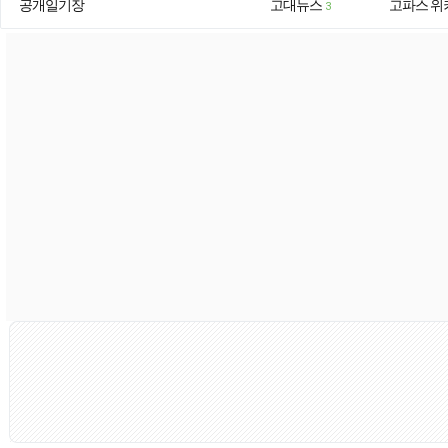
공개일기장
고대뉴스
고파스 위
3