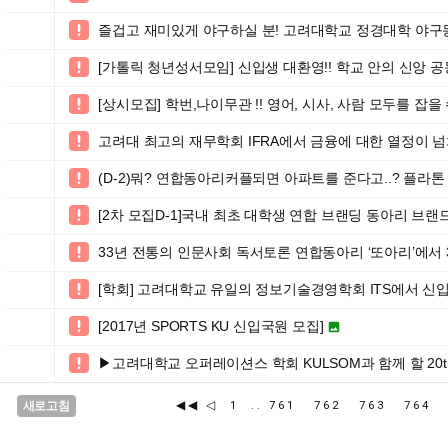
즐겁고 재미있게 야구하실 분! 고려대학교 정경대학 야구

[가톨릭 청년성서모임] 신입생 대환영!! 학교 안의 신앙 공

[상시모집] 학번,나이무관 !! 영어, 시사, 사람 모두를 잡

고려대 최고의 재무학회 IFRA에서 금융에 대한 열정이 넘

(D-2)뭐? 연합동아리커플되면 아파트를 준다고..? 플라톤

[2차 모집D-1]국내 최초 대학생 연합 브랜딩 동아리 브랜

33년 전통의 인문사회 독서토론 연합동아리 ‘또아리’에서

[학회] 고려대학교 유일의 정보기술경영학회 ITS에서 신

[2017년 SPORTS KU 신입국원 모집]


▶고려대학교 오퍼레이션스 학회 KULSOM과 함께 할 20t

◀◀
◁
새로고침
1
..
761
762
763
764