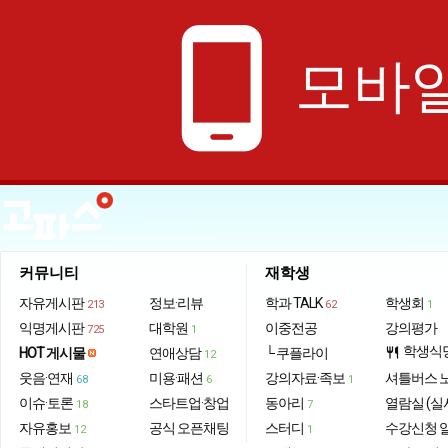
phone_android
모바일
커뮤니티
재학생
자유게시판
정보·리뷰
학과 TALK
학생회
213
62
1
익명게시판
대학원
이중전공
강의평가
725
1
학생식
HOT 게시물
연애상담
└ 쿠플라이
restaurant
12
웃음·연재
미용·패션
강의자료·족보
셔틀버스 
68
6
1
이슈·토론
스타트업·창업
동아리
열람실 (실
18
7
자유홍보
공식 오픈채팅
스터디
수강신청 
12
1