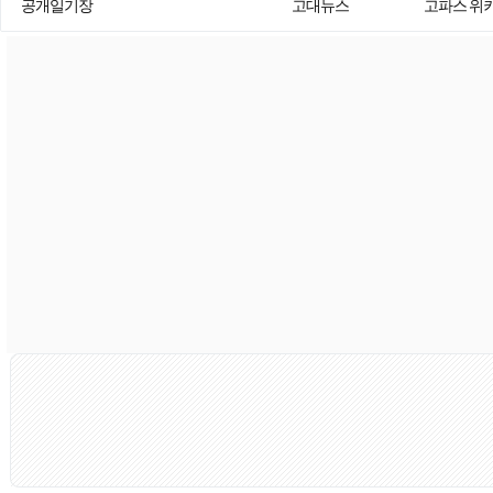
공개일기장
고대뉴스
고파스 위