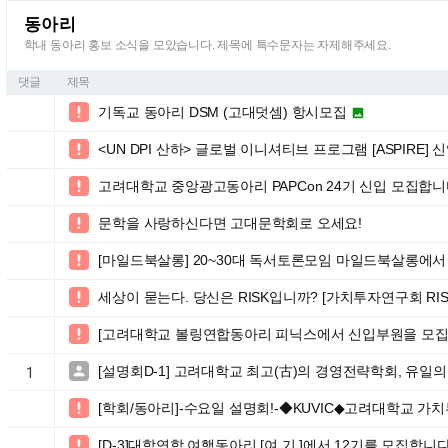
동아리
학내 동아리 홍보 소식을 모았습니다. 제목에 특수문자는 자제해주세요.
댓글
제목
기독교 동아리 DSM (고대덧셈) 항시모집


<UN DPI 산하> 글로벌 이니셔티브 프로그램 [ASPIRE

고려대학교 중앙광고동아리 PAPCon 24기 신입 모집합니

문학을 사랑하신다면 고대문학회로 오세요!

[마일드북살롱] 20~30대 독서토론모임 마일드북살롱에서 11

세상이 묻는다. 당신은 RISK입니까? [가치투자연구회 RIS

[고려대학교 볼링연합동아리 피닉스에서 신입부원을 모집합

[설명회D-1] 고려대학교 최고(古)의 경영전략학회, 유

1
[학회/동아리]-수요일 설명회!-◆KUVIC◆고려대학교 

[D-3]대학연합 여행동아리 [여.기.]에서 12기를 모집합니
