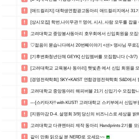
[애드컬리지] 대학생연합광고동아리 애드컬리지에서 31기 신

[상시모집] 학번,나이무관 !! 영어, 시사, 사람 모두를 잡

고려대학교 중앙봉사동아리 호우회에서 신입회원을 모집합

♡젊음이 묻습니다에서 20번째이야기 <션> 명사님 무

[기후변화청년단체 GEYK] 신입멤버를 모집합니다 (~3/7)

[고려대학교 교육봉사 동아리] 햇빛촌 에서 신입 회원을 모집

[경영전략학회] SKY+KAIST 연합경영전략학회 S&D에서

고려대학교 중앙동아리 해피버블 21기 신입기수 모집합

---[스키타자!! with KUST! 고려대학교 스키부에서 신입부원

[지원마감 D-4. 설명회 3/9] 당신의 비즈니스로 세상을 

고려대학교 다큐멘터리 제작 동아리 Handprints 2기를 모

같이 만화 읽으실 분 NERD로 오세요~~

