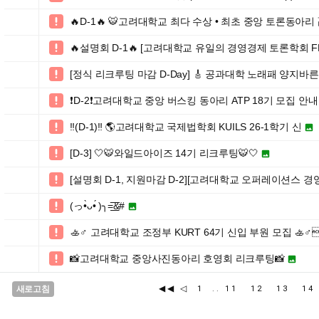
🔥D-1🔥 🐯고려대학교 최다 수상 • 최초 중앙 토론동아리

🔥설명회 D-1🔥 [고려대학교 유일의 경영경제 토론학회 F

[정식 리크루팅 마감 D-Day] 🎸 공과대학 노래패 양지바른곳

❗️D-2❗️고려대학교 중앙 버스킹 동아리 ATP 18기 모집 안내

‼️(D-1)‼️ 🌎고려대학교 국제법학회 KUILS 26-1학기 신


[D-3] 🤍🐯와일드아이즈 14기 리크루팅🐯🤍


[설명회 D-1, 지원마감 D-2][고려대학교 오퍼레이션스 경영

(っ•̀ᴗ•́ )╮=͟͟͞͞&#


🚣♂️ 고려대학교 조정부 KURT 64기 신입 부원 모집 🚣♂

📸고려대학교 중앙사진동아리 호영회 리크루팅📸


◀◀
◁
새로고침
1
..
11
12
13
1