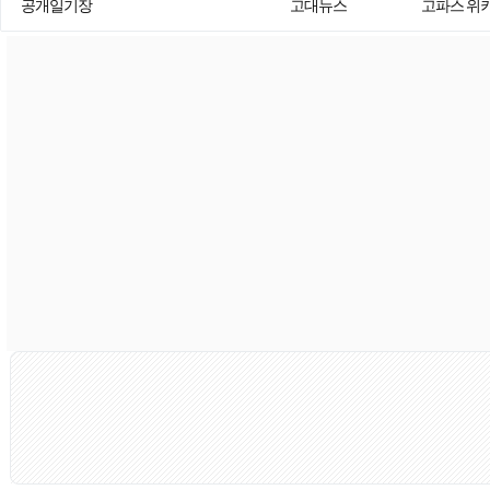
공개일기장
고대뉴스
고파스 위