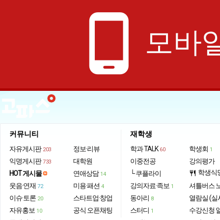
phone_android
모바일
커뮤니티
재학생
자유게시판
정보·리뷰
학과 TALK
학생회
203
60
1
익명게시판
대학원
이중전공
강의평가
733
학생식
HOT 게시물
연애상담
└ 쿠플라이
restaurant
14
웃음·연재
미용·패션
강의자료·족보
셔틀버스 
72
4
1
이슈·토론
스타트업·창업
동아리
열람실 (실
20
8
자유홍보
공식 오픈채팅
스터디
수강신청 
10
1