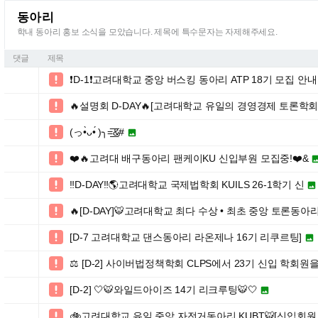
동아리
학내 동아리 홍보 소식을 모았습니다. 제목에 특수문자는 자제해주세요.
댓글
제목
❗️D-1❗️고려대학교 중앙 버스킹 동아리 ATP 18기 모집 안내

🔥설명회 D-DAY🔥[고려대학교 유일의 경영경제 토론학회 

(っ•̀ᴗ•́ )╮=͟͟͞͞&#


❤️🔥고려대 배구동아리 팬케이KU 신입부원 모집중!❤️&

‼️D-DAY‼️🌎고려대학교 국제법학회 KUILS 26-1학기 신


🔥[D-DAY]🐯고려대학교 최다 수상 • 최초 중앙 토론동아리

[D-7 고려대학교 댄스동아리 라온제나 16기 리쿠르팅]


⚖️ [D-2] 사이버법정책학회 CLPS에서 23기 신입 학회원

[D-2] 🤍🐯와일드아이즈 14기 리크루팅🐯🤍


🚲고려대학교 유일 중앙 자전거동아리 KUBT🐯[신입회원 
