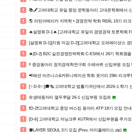
📚🖋️고려대학교 유일 중앙 문학동아리 고대문학회에서 

🌎 라틴아메리카 지역학 • 경영전략 학회 REÁL 10기 리크루팅

🔥설명회 D-1🔥 [고려대학교 유일의 경영경제 토론학회 F

[설명회 D-1][지원 마감 D-2][고려대학교 오퍼레이션스 경

🔥[D-2] B2C 실전경영전략학회 C-ESI에서 26기 학회원

‼️ 중앙동아리 정치경제학연구회 수레바퀴 신입부원 모집 ‼

📢패션 비즈니스&커뮤니케이션 학회 옷거리 29th 리크루

[✨D-5✨]🎓🗞 고려대학교 법률기자단에서 2026-1 학기

🌼생태동아리 열두루달 26-1 신입부원 모집🌼


❗️D-2❗️고려대학교 중앙 버스킹 동아리 ATP 18기 모집 안내

[D-6] 고려대학교 러닝크루 KUTR에서 신입부원을 추가

🔲LAYER SEOUL 3기 모집 (Prev. 마이플레이스.zip)

