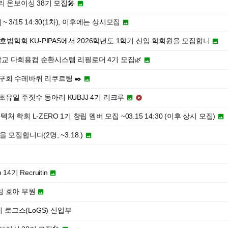
리 온보이싱 38기 모집🎤

 ~ 3/15 14:30(1차), 이후에는 상시모집

보호법학회 KU-PIPAS에서 2026학년도 1학기 신입 학회원을 모집합니

교 다회용컵 순환시스템 리필로더 4기 모집🌿

구회 수레바퀴 리쿠르팅 ✒️

최초유일 주짓수 동아리 KUBJJ 4기 리크루


학회 L-ZERO 1기 창립 멤버 모집 ~03.15 14:30 (이후 상시 모집)

모집합니다(2명, ~3.18.)

 14기 Recruitin

소모임 호아 부원

아리 로그스(LoGS) 신입부