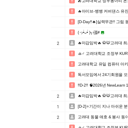
🎤고려대학교 성우동아리 온보

🔥아이브-뱅뱅 커버댄스 유진

[D-Day!!🔥]실력무관!! 

(っ•̀ᴗ•́ )╮=͟͟͞͞&#


🔥마감임박🔥 🥋🐯고려대 

2
🚣♂️ 고려대학교 조정부 KUR

고려대학교 유일 컴퓨터 아키텍처 

독서모임에서 24기회원을 모집합

‼️D-2‼️ 🧠2026년 NewLearn 

🔥마감임박🔥 🥋🐯고려대 

2
[D-2]⭐️기간이 지나 아쉬운

1
고려대 동물 애호 & 봉사 동아

2
🚣♂️ 고려대학교 조정부 KUR
