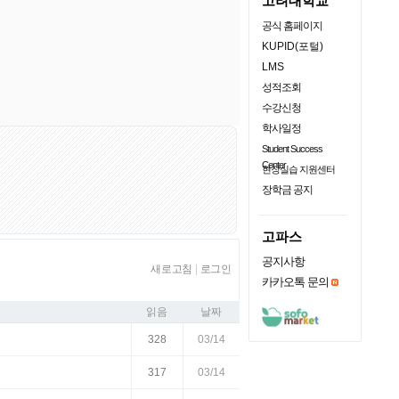
고려대학교
공식 홈페이지
KUPID(포털)
LMS
성적조회
수강신청
학사일정
Student Success
Center
현장실습 지원센터
장학금 공지
고파스
공지사항
새로고침
|
로그인
카카오톡 문의
읽음
날짜
328
03/14
317
03/14