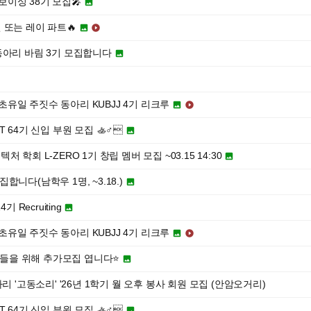
이싱 38기 모집🎤

 또는 레이 파트🔥


그림 동아리 바림 3기 모집합니다

최초유일 주짓수 동아리 KUBJJ 4기 리크루


T 64기 신입 부원 모집 🚣♂

학회 L-ZERO 1기 창립 멤버 모집 ~03.15 14:30

니다(남학우 1명, ~3.18.)

14기 Recruiting

최초유일 주짓수 동아리 KUBJJ 4기 리크루


 분들을 위해 추가모집 엽니다⭐️

리 '고동소리' '26년 1학기 월 오후 봉사 회원 모집 (안암오거리)
T 64기 신입 부원 모집 🚣♂
