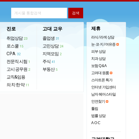
제휴
진로
고대 교우
라식 / 라섹 상담
취업상담
졸업생
23
31
눈·코·지 / 여유증
로스쿨
고민상담
15
24
피부 상담
CPA
지역모임
32
2
치과 상담
전문직 시험
주식
1
41
보험 Q & A
고시·공무원
부동산
2
5
고려대 원룸
교직&임용
스마트폰 특가
의·치·한·약
11
인터넷 가입센터
남자 헤어스타일
인연찾기
튤립
법률 상담
AOC