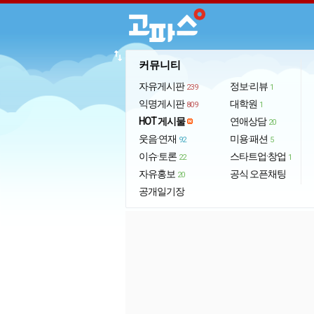
import_export
커뮤니티
자유게시판
정보·리뷰
239
1
익명게시판
대학원
809
1
HOT 게시물
연애상담
20
웃음·연재
미용·패션
92
5
이슈·토론
스타트업·창업
22
1
자유홍보
공식 오픈채팅
20
공개일기장