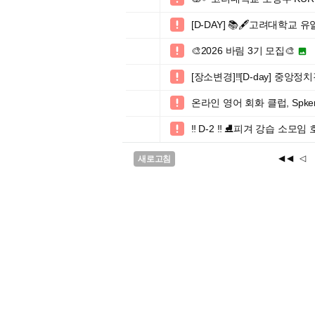
[D-DAY] 📚🖋️고려대학

🎨2026 바림 3기 모집🎨


[장소변경]‼️[D-day] 

온라인 영어 회화 클럽, Spke

‼️ D-2 ‼️ ⛸️피겨 강습 소모

◀◀
◁
새로고침