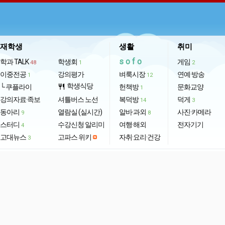
재학생
생활
취미
sofo
학과 TALK
학생회
게임
48
1
2
이중전공
강의평가
벼룩시장
연예·방송
1
12
학생식당
└ 쿠플라이
restaurant
헌책방
문화교양
1
강의자료·족보
셔틀버스 노선
복덕방
덕게
14
3
동아리
열람실 (실시간)
알바·과외
사진·카메라
9
8
스터디
수강신청 알리미
여행·해외
전자기기
4
고대뉴스
고파스 위키
자취·요리·건강
3