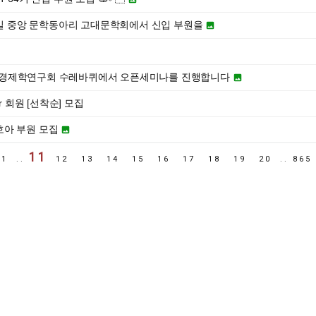
교 유일 중앙 문학동아리 고대문학회에서 신입 부원을

중앙정치경제학연구회 수레바퀴에서 오픈세미나를 진행합니다

r 회원 [선착순] 모집
임 호아 부원 모집

11
1
..
12
13
14
15
16
17
18
19
20
..
86