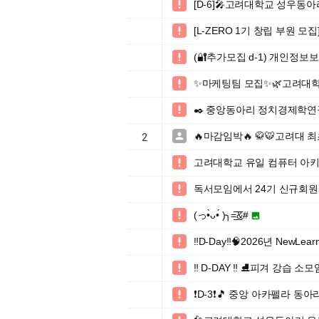
[D-6]🎤고려대학교 성우동아

[L-ZERO 1기 창립 부원 모집]

(🔐추가모집 d-1) 개인정보

✨마케팅팀 모집✨🌿고려대학

✒️ 중앙동아리 정치경제학연

🔥마감임박🔥 🥋🐯고려대 

2
고려대학교 유일 컴퓨터 아키텍처 

독서모임에서 24기 신규회원을 

(っ•̀ᴗ•́ )╮=͟͟͞͞&#


‼️D-Day‼️🧠2026년 NewLearn

‼️ D-DAY ‼️ ⛸️피겨 강습 

❗️D-3❗️🎵 중앙 아카펠라 동
