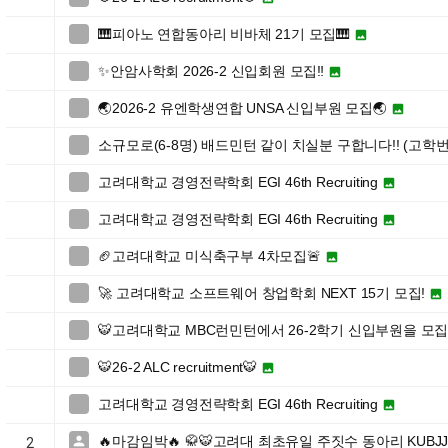
🎹피아노 연합동아리 비바체 21기 모집🎹


✨안암사학회 2026-2 신입회원 모집‼️


🌏2026-2 유엔학생연합 UNSA 신입부원 모집🌏


소규모로(6-8명) 배드민턴 같이 치실분 구합니다!! (고학번

고려대학교 경영전략학회 EGI 46th Recruiting


고려대학교 경영전략학회 EGI 46th Recruiting


🏈고려대학교 미식축구부 4차모집🚨


🚀 고려대학교 소프트웨어 창업학회 NEXT 15기 모집!


🐯고려대학교 MBC런민턴에서 26-2학기 신입부원을 모

🐯26-2 ALC recruitment🐯


고려대학교 경영전략학회 EGI 46th Recruiting


🔥마감임박🔥 🥋🐯고려대 최초유일 주짓수 동아리 KUBJ

2