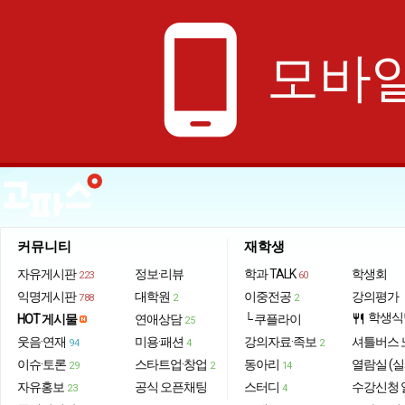
phone_android
모바일
커뮤니티
재학생
자유게시판
정보·리뷰
학과 TALK
학생회
223
60
익명게시판
대학원
이중전공
강의평가
788
2
2
학생식
HOT 게시물
연애상담
└ 쿠플라이
restaurant
25
웃음·연재
미용·패션
강의자료·족보
셔틀버스 
94
4
2
이슈·토론
스타트업·창업
동아리
열람실 (실
29
2
14
자유홍보
공식 오픈채팅
스터디
수강신청 
23
4