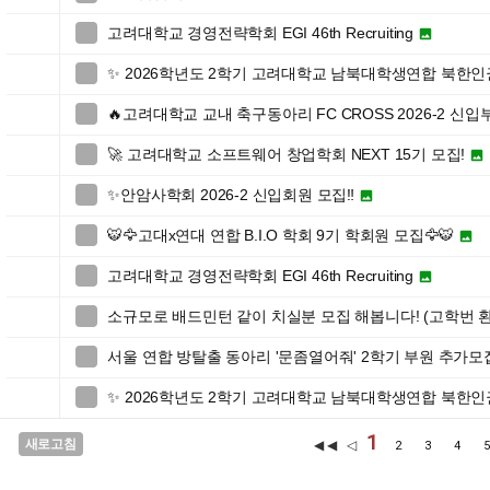
고려대학교 경영전략학회 EGI 46th Recruiting


✨ 2026학년도 2학기 고려대학교 남북대학생연합 북한

🔥고려대학교 교내 축구동아리 FC CROSS 2026-2 신입

🚀 고려대학교 소프트웨어 창업학회 NEXT 15기 모집!


✨안암사학회 2026-2 신입회원 모집‼️


🐯🦅고대x연대 연합 B.I.O 학회 9기 학회원 모집🦅🐯


고려대학교 경영전략학회 EGI 46th Recruiting


소규모로 배드민턴 같이 치실분 모집 해봅니다! (고학번 환

서울 연합 방탈출 동아리 '문좀열어줘' 2학기 부원 추가모

✨ 2026학년도 2학기 고려대학교 남북대학생연합 북한인

1
새로고침
◀◀ ◁
2
3
4