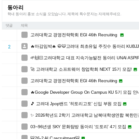
동아리
학내 동아리 홍보 소식을 모았습니다. 제목에 특수문자는 자제해주세요.
댓글
제목
고려대학교 경영전략학회 EGI 46th Recruiting


🔥마감임박🔥 🥋🐯고려대 최초유일 주짓수 동아리 KUBJ

2
🌱🙌🏻고려대학교 대표 지속가능발전 동아리 UNAI ASPI

🚀 고려대학교 소프트웨어 창업학회 NEXT 15기 모집!


고려대학교 경영전략학회 EGI 46th Recruiting


🔥Google Developer Group On Campus KU 5기 모집 

🎵 고려대 Jpop밴드 '히토리고토' 신입 부원 모집


✨ 2026학년도 2학기 고려대학교 남북대학생연합 북한

03~96년생 SKY 문화탐방 동아리 ‘도토리’ 4기 모집


🐯26-2 ALC recruitment🐯

