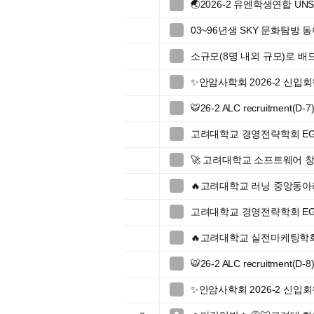
🌏2026-2 유엔학생연합 UN

03~96년생 SKY 문화탐방 동

소규모(8명 내외 규모)로 배

✨안암사학회 2026-2 신입회

🐯26-2 ALC recruitment(D-7

고려대학교 경영전략학회 EGI 46t

🚀 고려대학교 소프트웨어 창업

🔥고려대학교 러닝 중앙동아리

고려대학교 경영전략학회 EGI 46t

🔥고려대학교 실전마케팅학회

🐯26-2 ALC recruitment(D-8

✨안암사학회 2026-2 신입회
