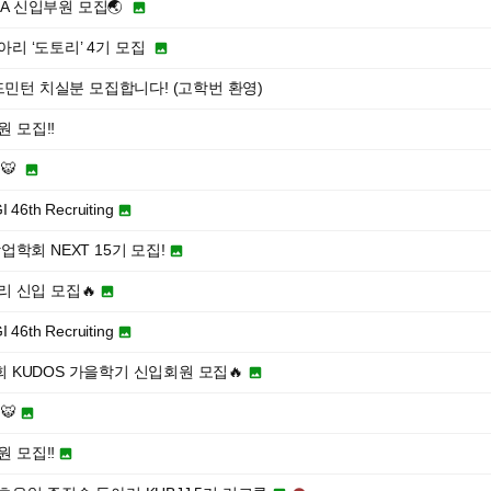
SA 신입부원 모집🌏

아리 ‘도토리’ 4기 모집

드민턴 치실분 모집합니다! (고학번 환영)
원 모집‼️
)🐯

h Recruiting

학회 NEXT 15기 모집!

 신입 모집🔥

h Recruiting

 KUDOS 가을학기 신입회원 모집🔥

)🐯

원 모집‼️
