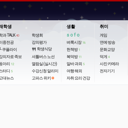
재학생
생활
취미
sofo
학과 TALK
학생회
게임
40
이중전공
강의평가
벼룩시장
연예·방송
16
학생식당
└ 쿠플라이
restaurant
헌책방
문화교양
1
강의자료·족보
셔틀버스 노선
복덕방
덕게
11
4
동아리
열람실 (실시간)
알바·과외
사진·카메라
12
5
스터디
수강신청 알리미
여행·해외
전자기기
5
고대뉴스
고파스 위키
자취·요리·건강