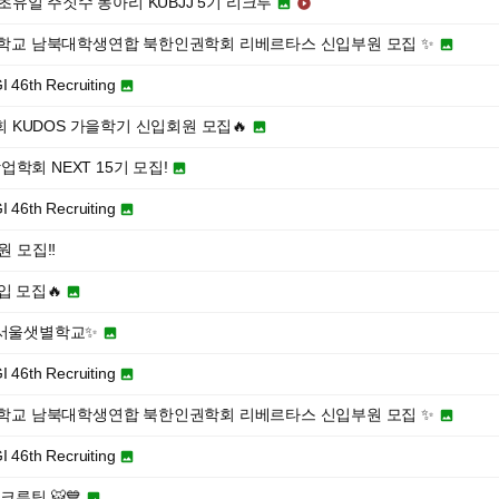
최초유일 주짓수 동아리 KUBJJ 5기 리크루


려대학교 남북대학생연합 북한인권학회 리베르타스 신입부원 모집 ✨

h Recruiting

 KUDOS 가을학기 신입회원 모집🔥

학회 NEXT 15기 모집!

h Recruiting

원 모집‼️
입 모집🔥

 서울샛별학교✨

h Recruiting

려대학교 남북대학생연합 북한인권학회 리베르타스 신입부원 모집 ✨

h Recruiting

크루팅 🐯💙
