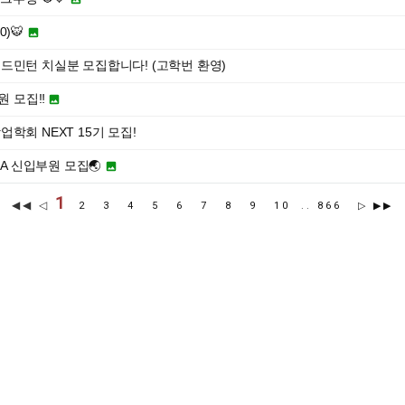
0)🐯

드민턴 치실분 모집합니다! (고학번 환영)
원 모집‼️

학회 NEXT 15기 모집!
SA 신입부원 모집🌏

1
◀◀ ◁
2
3
4
5
6
7
8
9
10
..
866
▷
▶▶