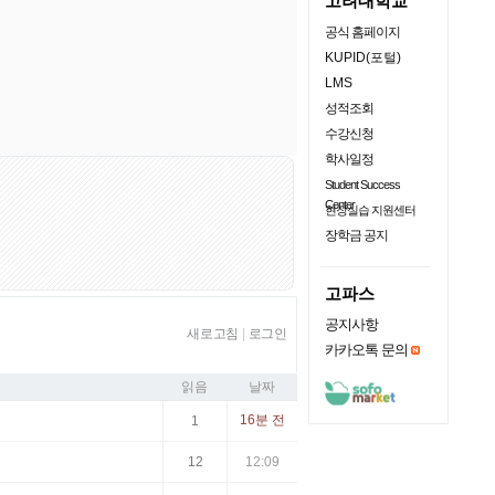
고려대학교
공식 홈페이지
KUPID(포털)
LMS
성적조회
수강신청
학사일정
Student Success
Center
현장실습 지원센터
장학금 공지
고파스
공지사항
새로고침
|
로그인
카카오톡 문의
읽음
날짜
16분 전
1
12
12:09