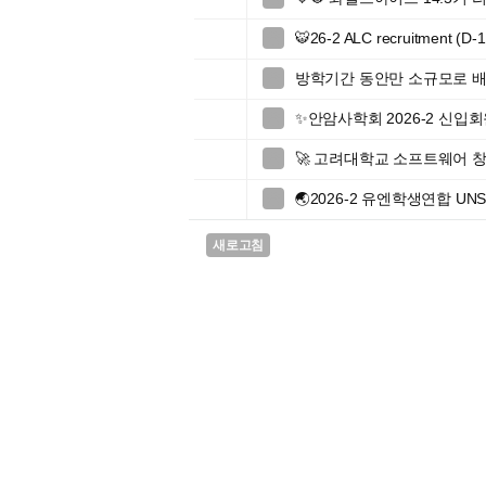
🐯26-2 ALC recruitment (D-1

방학기간 동안만 소규모로 배

✨안암사학회 2026-2 신입회

🚀 고려대학교 소프트웨어 창업

🌏2026-2 유엔학생연합 UN

새로고침