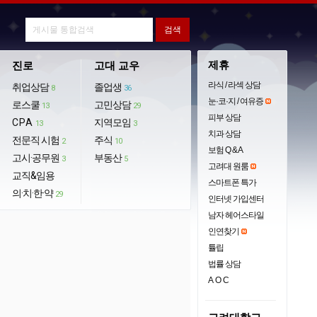
제휴
진로
고대 교우
라식 / 라섹 상담
취업상담
졸업생
8
36
눈·코·지 / 여유증
로스쿨
고민상담
13
29
피부 상담
CPA
지역모임
13
3
치과 상담
전문직 시험
주식
2
10
보험 Q & A
고시·공무원
부동산
3
5
고려대 원룸
교직&임용
스마트폰 특가
의·치·한·약
29
인터넷 가입센터
남자 헤어스타일
인연찾기
튤립
법률 상담
AOC