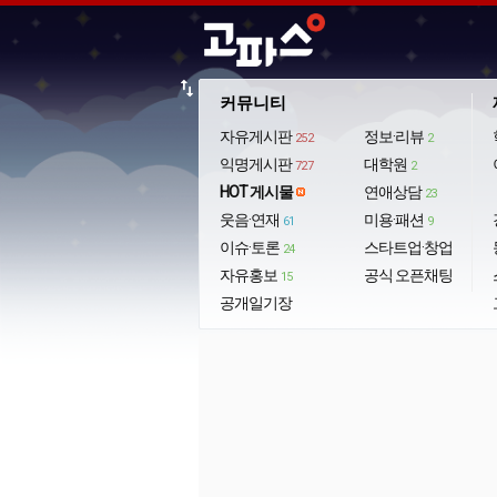
import_export
커뮤니티
자유게시판
정보·리뷰
252
2
익명게시판
대학원
727
2
HOT 게시물
연애상담
23
웃음·연재
미용·패션
61
9
이슈·토론
스타트업·창업
24
자유홍보
공식 오픈채팅
15
공개일기장