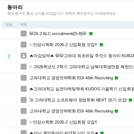
동아리
학내 동아리 홍보 소식을 모았습니다. 제목에 특수문자는 자제해주세요.
댓글
제목
🐯26-2 ALC recruitment(D-8)🐯


✨안암사학회 2026-2 신입회원 모집‼️


🔥마감임박🔥 🥋🐯고려대 최초유일 주짓수 동아리 KUBJ

2
✨ 2026학년도 2학기 고려대학교 남북대학생연합 북한

고려대학교 경영전략학회 EGI 46th Recruiting


🔥고려대학교 실전마케팅학회 KUDOS 가을학기 신입회원

🚀 고려대학교 소프트웨어 창업학회 NEXT 15기 모집!


고려대학교 경영전략학회 EGI 46th Recruiting


✨안암사학회 2026-2 신입회원 모집‼️

🔥러닝 중앙동아리 KUTR 신입 모집🔥

