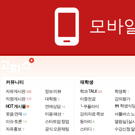
phone_android
모바일
커뮤니티
재학생
자유게시판
정보·리뷰
학과 TALK
학생회
255
53
1
익명게시판
대학원
이중전공
강의평가
777
2
학생식
HOT 게시물
연애상담
└ 쿠플라이
restaurant
16
웃음·연재
미용·패션
강의자료·족보
셔틀버스 
65
7
이슈·토론
스타트업·창업
동아리
열람실 (실
19
8
자유홍보
공식 오픈채팅
스터디
수강신청 
7
3