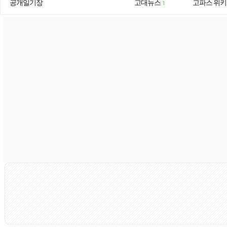
공개일기장
고대뉴스
고파스 위키
1