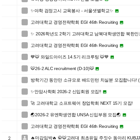
✨야학 검정고시 교육봉사 - 서울샛별학교✨


고려대학교 경영전략학회 EGI 46th Recruiting


✨ 2026학년도 2학기 고려대학교 남북대학생연합 북한

고려대학교 경영전략학회 EGI 46th Recruiting


💙🐯 와일드아이즈 14.5기 리크루팅 🐯💙


🐯26-2 ALC recruitment (D-10)🐯


방학기간 동안만 소규모로 배드민턴 치실분 모집합니다! (

✨안암사학회 2026-2 신입회원 모집‼️


🚀 고려대학교 소프트웨어 창업학회 NEXT 15기 모집!

🌏2026-2 유엔학생연합 UNSA 신입부원 모집🌏


고려대학교 경영전략학회 EGI 46th Recruiting


🔥마감임박🔥 🥋🐯고려대 최초유일 주짓수 동아리 KUBJ

2