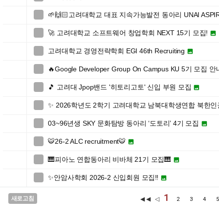
🌱🙌🏻고려대학교 대표 지속가능발전 동아리 UNAI ASPI

🚀 고려대학교 소프트웨어 창업학회 NEXT 15기 모집!


고려대학교 경영전략학회 EGI 46th Recruiting


🔥Google Developer Group On Campus KU 5기 모집 

🎵 고려대 Jpop밴드 '히토리고토' 신입 부원 모집


✨ 2026학년도 2학기 고려대학교 남북대학생연합 북한

03~96년생 SKY 문화탐방 동아리 ‘도토리’ 4기 모집


🐯26-2 ALC recruitment🐯


🎹피아노 연합동아리 비바체 21기 모집🎹


✨안암사학회 2026-2 신입회원 모집‼️


1
새로고침
◀◀ ◁
2
3
4