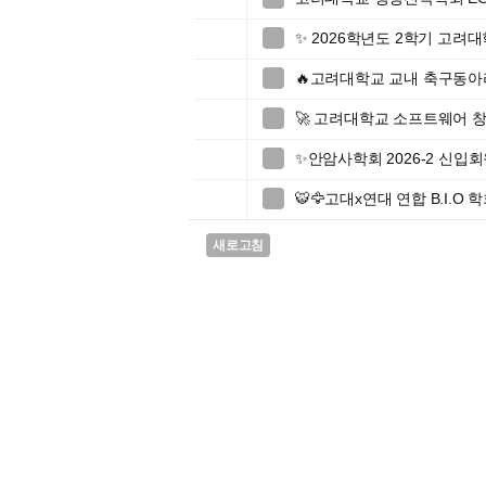
✨ 2026학년도 2학기 고

🔥고려대학교 교내 축구동아리 

🚀 고려대학교 소프트웨어 창업

✨안암사학회 2026-2 신입회

🐯🦅고대x연대 연합 B.I.O 

새로고침