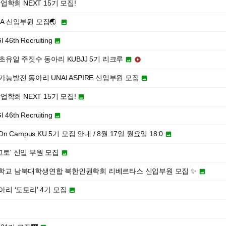
학회 NEXT 15기 모집!
SA 신입부원 모집🌏

h Recruiting

최초유일 주짓수 동아리 KUBJJ 5기 리크루


가능발전 동아리 UNAI ASPIRE 신입부원 모집

학회 NEXT 15기 모집!

h Recruiting

up On Campus KU 5기 모집 안내 / 8월 17일 월요일 18:0

고토' 신입 부원 모집

려대학교 남북대학생연합 북한인권학회 리베르타스 신입부원 모집 ✨

아리 ‘도토리’ 4기 모집

