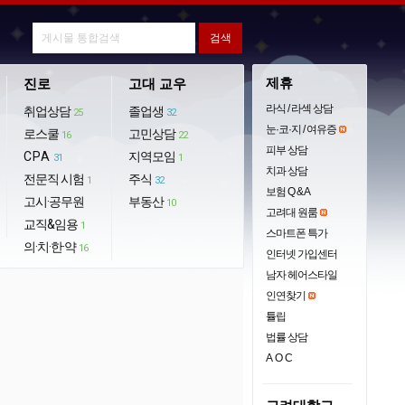
제휴
진로
고대 교우
라식 / 라섹 상담
취업상담
졸업생
25
32
눈·코·지 / 여유증
로스쿨
고민상담
16
22
피부 상담
CPA
지역모임
31
1
치과 상담
전문직 시험
주식
1
32
보험 Q & A
고시·공무원
부동산
10
고려대 원룸
교직&임용
1
스마트폰 특가
의·치·한·약
16
인터넷 가입센터
남자 헤어스타일
인연찾기
튤립
법률 상담
AOC