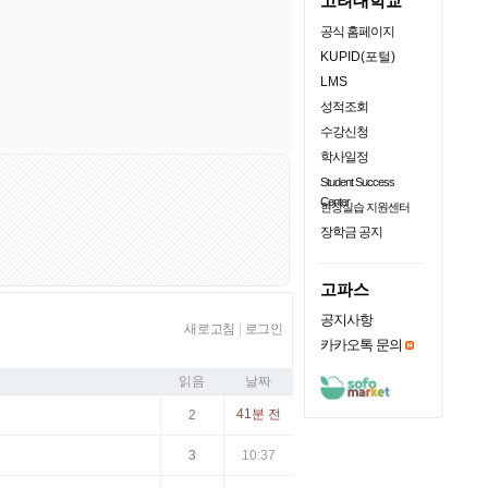
고려대학교
공식 홈페이지
KUPID(포털)
LMS
성적조회
수강신청
학사일정
Student Success
Center
현장실습 지원센터
장학금 공지
고파스
공지사항
새로고침
|
로그인
카카오톡 문의
읽음
날짜
41분 전
2
3
10:37