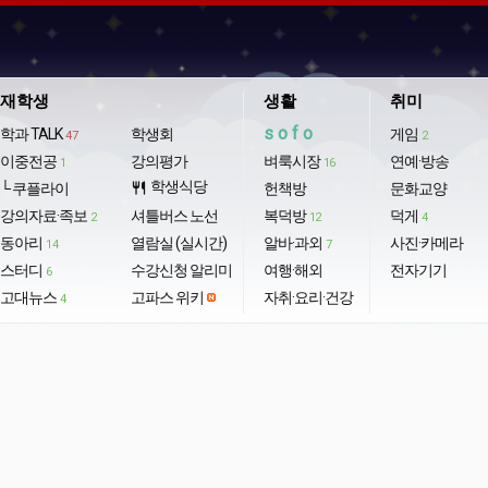
재학생
생활
취미
sofo
학과 TALK
학생회
게임
47
2
이중전공
강의평가
벼룩시장
연예·방송
1
16
학생식당
└ 쿠플라이
restaurant
헌책방
문화교양
강의자료·족보
셔틀버스 노선
복덕방
덕게
2
12
4
동아리
열람실 (실시간)
알바·과외
사진·카메라
14
7
스터디
수강신청 알리미
여행·해외
전자기기
6
고대뉴스
고파스 위키
자취·요리·건강
4