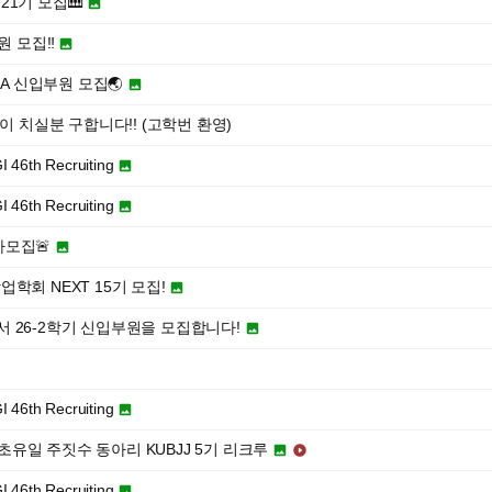
21기 모집🎹

원 모집‼️

SA 신입부원 모집🌏

이 치실분 구합니다!! (고학번 환영)
h Recruiting

h Recruiting

차모집🚨

학회 NEXT 15기 모집!

 26-2학기 신입부원을 모집합니다!


h Recruiting

최초유일 주짓수 동아리 KUBJJ 5기 리크루


h Recruiting
