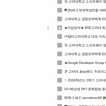
🚀 고려대학교 소프트웨어 창업

🌏2026-2 유엔학생연합 UN

고려대학교 경영전략학회 EGI 46t

🔥마감임박🔥 🥋🐯고려대 

2
🌱🙌🏻고려대학교 대표 지속

🚀 고려대학교 소프트웨어 창업

고려대학교 경영전략학회 EGI 46t

🔥Google Developer Gro

🎵 고려대 Jpop밴드 '히토리

✨ 2026학년도 2학기 고

03~96년생 SKY 문화탐방 동

🐯26-2 ALC recruitment🐯
