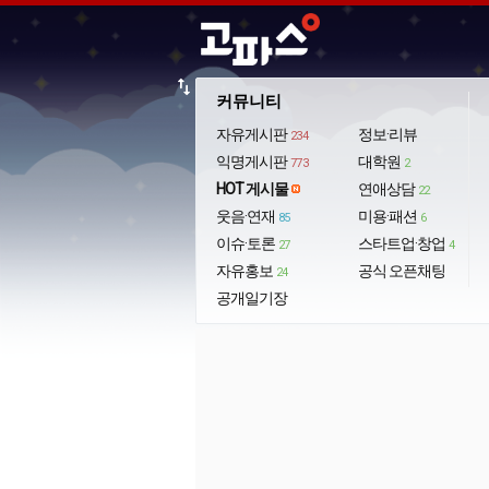
import_export
커뮤니티
자유게시판
정보·리뷰
234
익명게시판
대학원
773
2
HOT 게시물
연애상담
22
웃음·연재
미용·패션
85
6
이슈·토론
스타트업·창업
27
4
자유홍보
공식 오픈채팅
24
공개일기장