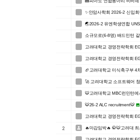
🎹피아노 연합동아리 비바체 

✨안암사학회 2026-2 신입회

🌏2026-2 유엔학생연합 UN

소규모로(6-8명) 배드민턴 같

고려대학교 경영전략학회 EGI 46t

고려대학교 경영전략학회 EGI 46t

🏈고려대학교 미식축구부 4

🚀 고려대학교 소프트웨어 창업

🐯고려대학교 MBC런민턴에서

🐯26-2 ALC recruitment🐯

고려대학교 경영전략학회 EGI 46t

🔥마감임박🔥 🥋🐯고려대 

2
고려대학교 경영전략학회 EGI 46t
