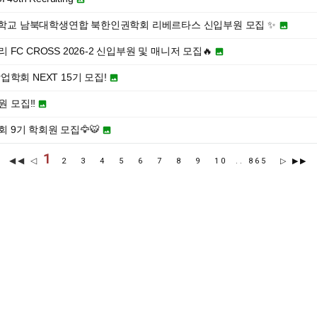
려대학교 남북대학생연합 북한인권학회 리베르타스 신입부원 모집 ✨

FC CROSS 2026-2 신입부원 및 매니저 모집🔥

학회 NEXT 15기 모집!

원 모집‼️

학회 9기 학회원 모집🦅🐯

1
◀◀ ◁
2
3
4
5
6
7
8
9
10
..
865
▷
▶▶