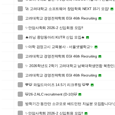
🚀 고려대학교 소프트웨어 창업학회 NEXT 15기 모집!


고려대학교 경영전략학회 EGI 46th Recruiting


✨안암사학회 2026-2 신입회원 모집‼️

🔥러닝 중앙동아리 KUTR 신입 모집🔥


✨야학 검정고시 교육봉사 - 서울샛별학교✨


고려대학교 경영전략학회 EGI 46th Recruiting


✨ 2026학년도 2학기 고려대학교 남북대학생연합 북한

고려대학교 경영전략학회 EGI 46th Recruiting


💙🐯 와일드아이즈 14.5기 리크루팅 🐯💙


🐯26-2 ALC recruitment (D-10)🐯


방학기간 동안만 소규모로 배드민턴 치실분 모집합니다! (

✨안암사학회 2026-2 신입회원 모집‼️

