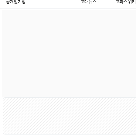
공개일기장
고대뉴스
고파스 위키
1