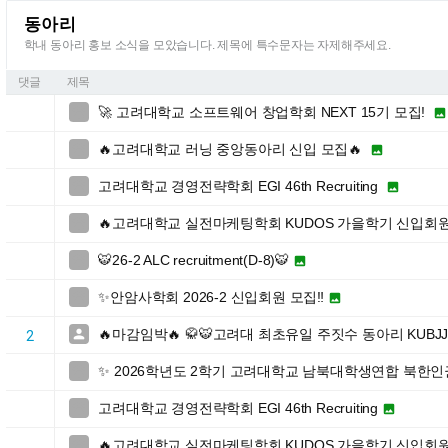
동아리
학내 동아리 홍보 소식을 모았습니다. 제목에 특수문자는 자제해주세요.
댓글
제목
🚀 고려대학교 소프트웨어 창업학회 NEXT 15기 모집!


🔥고려대학교 러닝 중앙동아리 신입 모집🔥


고려대학교 경영전략학회 EGI 46th Recruiting


🔥고려대학교 실전마케팅학회 KUDOS 가을학기 신입회원

🐯26-2 ALC recruitment(D-8)🐯


✨안암사학회 2026-2 신입회원 모집‼️


🔥마감임박🔥 🥋🐯고려대 최초유일 주짓수 동아리 KUBJ

2
✨ 2026학년도 2학기 고려대학교 남북대학생연합 북한

고려대학교 경영전략학회 EGI 46th Recruiting


🔥고려대학교 실전마케팅학회 KUDOS 가을학기 신입회원
