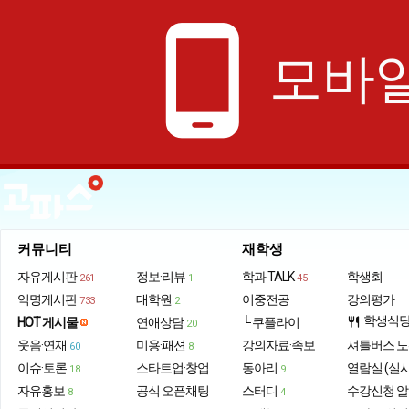
phone_android
모바일
커뮤니티
재학생
자유게시판
정보·리뷰
학과 TALK
학생회
261
1
45
익명게시판
대학원
이중전공
강의평가
733
2
학생식
HOT 게시물
연애상담
└ 쿠플라이
restaurant
20
웃음·연재
미용·패션
강의자료·족보
셔틀버스 
60
8
이슈·토론
스타트업·창업
동아리
열람실 (실
18
9
자유홍보
공식 오픈채팅
스터디
수강신청 
8
4