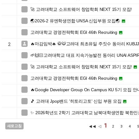
🚀 고려대학교 소프트웨어 창업학회 NEXT 15기 모집!

🌏2026-2 유엔학생연합 UNSA 신입부원 모집🌏


고려대학교 경영전략학회 EGI 46th Recruiting


🔥마감임박🔥 🥋🐯고려대 최초유일 주짓수 동아리 KUBJ

2
🌱🙌🏻고려대학교 대표 지속가능발전 동아리 UNAI ASPI

🚀 고려대학교 소프트웨어 창업학회 NEXT 15기 모집!


고려대학교 경영전략학회 EGI 46th Recruiting


🔥Google Developer Group On Campus KU 5기 모집 

🎵 고려대 Jpop밴드 '히토리고토' 신입 부원 모집


✨ 2026학년도 2학기 고려대학교 남북대학생연합 북한

1
새로고침
◀◀ ◁
2
3
4