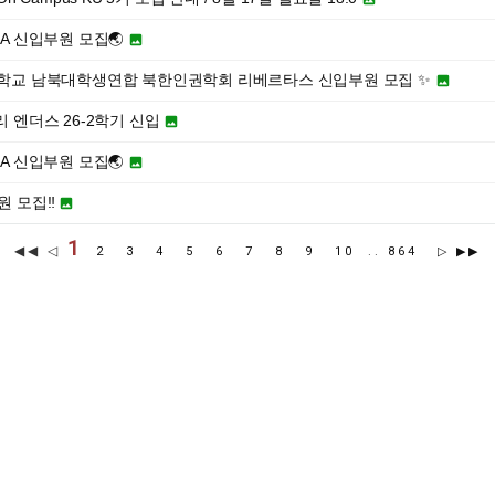
SA 신입부원 모집🌏

려대학교 남북대학생연합 북한인권학회 리베르타스 신입부원 모집 ✨

아리 엔더스 26-2학기 신입

SA 신입부원 모집🌏

원 모집‼️

1
◀◀ ◁
2
3
4
5
6
7
8
9
10
..
864
▷
▶▶