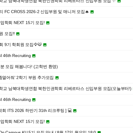
려대학교 남북대학생연합 북한인권학회 리베르타스 신입부원 모집 ✨

FC CROSS 2026-2 신입부원 및 매니저 모집🔥

학회 NEXT 15기 모집!

원 모집‼️

학회 9기 학회원 모집🦅🐯

h Recruiting

 모집 해봅니다! (고학번 환영)
좀열어줘' 2학기 부원 추가모집

려대학교 남북대학생연합 북한인권학회 리베르타스 신입부원 모집(오늘부터!)
h Recruiting

 ITS 2026 하반기 31th 리크루팅 ] 💻

학회 NEXT 15기 모집!

up On Campus KU 5기 모집 안내 / 8월 17일 월요일 18:0
