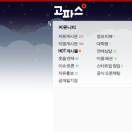
import_export
커뮤니티
자유게시판
정보·리뷰
232
1
익명게시판
대학원
784
1
HOT 게시물
연애상담
23
웃음·연재
미용·패션
84
10
이슈·토론
스타트업·창업
33
2
자유홍보
공식 오픈채팅
20
공개일기장