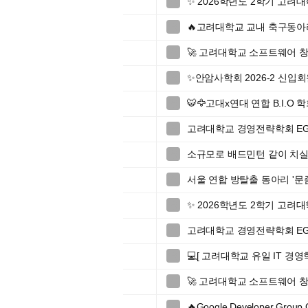
✨ 2026학년도 2학기 고

🔥고려대학교 교내 축구동아리 

🚀 고려대학교 소프트웨어 창업

✨안암사학회 2026-2 신입회

🐯🦅고대x연대 연합 B.I.O 

고려대학교 경영전략학회 EGI 46t

소규모로 배드민턴 같이 치실분

서울 연합 방탈출 동아리 '문

✨ 2026학년도 2학기 고

고려대학교 경영전략학회 EGI 46t

💻[ 고려대학교 유일 IT 경영학회

🚀 고려대학교 소프트웨어 창업

🔥Google Developer Gro
