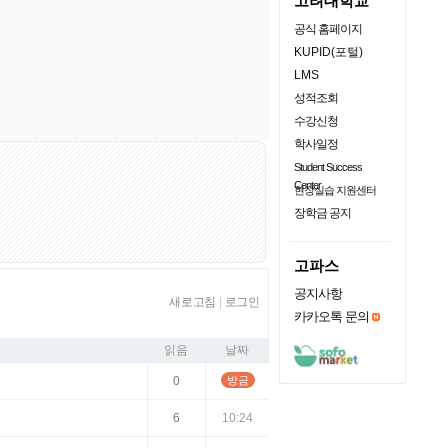
고려대학교
공식 홈페이지
KUPID(포털)
LMS
성적조회
수강신청
학사일정
Student Success
Center
현장실습 지원센터
장학금 공지
고파스
공지사항
새로고침
|
로그인
카카오톡 문의
읽음
날짜
0
방금
6
10:24