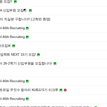
원 모집‼️

SA 신입부원 모집🌏

이 치실분 구합니다!! (고학번 환영)
h Recruiting

h Recruiting

차모집🚨

학회 NEXT 15기 모집!

 26-2학기 신입부원을 모집합니다!


h Recruiting

최초유일 주짓수 동아리 KUBJJ 5기 리크루


h Recruiting
