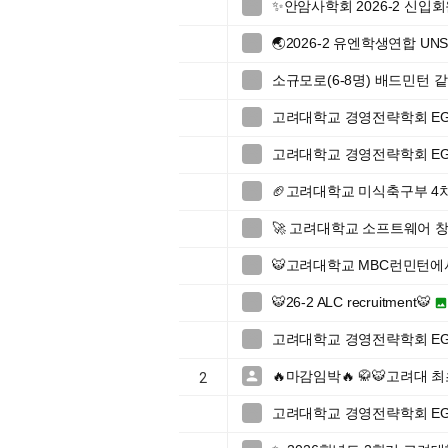
✨안암사학회 2026-2 신입회

🌏2026-2 유엔학생연합 UN

소규모로(6-8명) 배드민턴 같

고려대학교 경영전략학회 EGI 46t

고려대학교 경영전략학회 EGI 46t

🏈고려대학교 미식축구부 4

🚀 고려대학교 소프트웨어 창업

🐯고려대학교 MBC런민턴에서

🐯26-2 ALC recruitment🐯

고려대학교 경영전략학회 EGI 46t

🔥마감임박🔥 🥋🐯고려대 

2
고려대학교 경영전략학회 EGI 46t
