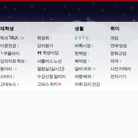
재학생
생활
취미
sofo
학과 TALK
학생회
게임
118
1
이중전공
강의평가
벼룩시장
연예·방송
3
6
학생식당
└ 쿠플라이
restaurant
헌책방
문화교양
1
강의자료·족보
셔틀버스 노선
복덕방
덕게
2
7
4
동아리
열람실 (실시간)
알바·과외
사진·카메라
10
10
스터디
수강신청 알리미
여행·해외
전자기기
4
1
고대뉴스
고파스 위키
자취·요리·건강
4