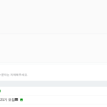
특수문자는 자제해주세요.

21기 모집🎹
