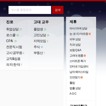
제휴
진로
고대 교우
라식 / 라섹 상담
취업상담
졸업생
27
23
눈·코·지 / 여유증
로스쿨
고민상담
20
24
피부 상담
CPA
지역모임
29
2
치과 상담
전문직 시험
주식
31
보험 Q & A
고시·공무원
부동산
6
7
고려대 원룸
교직&임용
스마트폰 특가
의·치·한·약
7
인터넷 가입센터
남자 헤어스타일
인연찾기
튤립
법률 상담
AOC