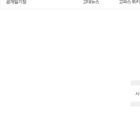
공개일기장
고대뉴스
고파스 위키
사