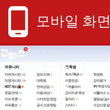
phone_android
모바일 화
으로 보기
커뮤니티
재학생
자유게시판
정보·리뷰
학과 TALK
학생회
232
2
37
익명게시판
대학원
이중전공
강의평가
718
학생식
HOT 게시물
연애상담
└ 쿠플라이
restaurant
23
웃음·연재
미용·패션
강의자료·족보
셔틀버스 
55
8
이슈·토론
스타트업·창업
동아리
열람실 (실
26
13
자유홍보
공식 오픈채팅
스터디
수강신청 
18
4