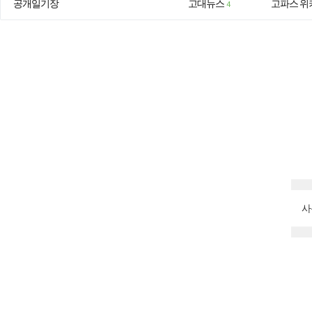
공개일기장
고대뉴스
고파스 위
4
사