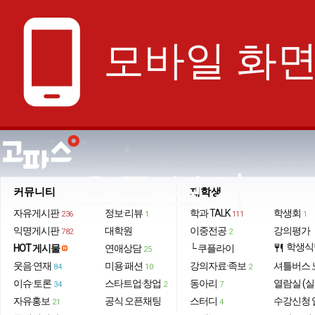
phone_android
모바일 화
으로 보기
커뮤니티
재학생
자유게시판
정보·리뷰
학과 TALK
학생회
236
1
111
1
익명게시판
대학원
이중전공
강의평가
782
2
학생식
HOT 게시물
연애상담
└ 쿠플라이
restaurant
25
웃음·연재
미용·패션
강의자료·족보
셔틀버스 
84
10
2
이슈·토론
스타트업·창업
동아리
열람실 (실
34
2
7
자유홍보
공식 오픈채팅
스터디
수강신청 
21
4