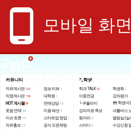
phone_android
모바일 화
으로 보기
커뮤니티
재학생
자유게시판
정보·리뷰
학과 TALK
학생회
242
1
56
1
익명게시판
대학원
이중전공
강의평가
798
1
학생식
HOT 게시물
연애상담
└ 쿠플라이
restaurant
19
웃음·연재
미용·패션
강의자료·족보
셔틀버스 
93
5
이슈·토론
스타트업·창업
동아리
열람실 (실
19
1
9
자유홍보
공식 오픈채팅
스터디
수강신청 
13
4