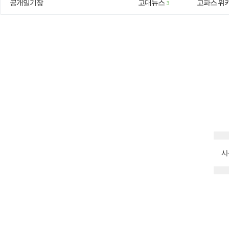
공개일기장
고대뉴스
고파스 위
3
사