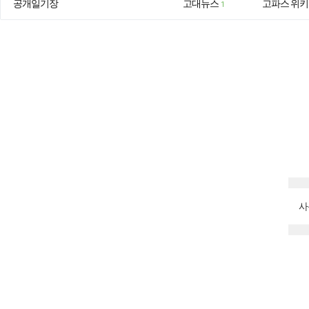
공개일기장
고대뉴스
고파스 위키
1
사