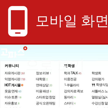
phone_android
모바일 화
으로 보기
커뮤니티
재학생
자유게시판
정보·리뷰
학과 TALK
학생회
261
1
45
익명게시판
대학원
이중전공
강의평가
733
2
학생식
HOT 게시물
연애상담
└ 쿠플라이
restaurant
20
웃음·연재
미용·패션
강의자료·족보
셔틀버스 
60
8
이슈·토론
스타트업·창업
동아리
열람실 (실
18
9
자유홍보
공식 오픈채팅
스터디
수강신청 
8
4