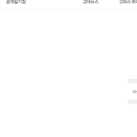
공개일기장
고대뉴스
고파스 위
사