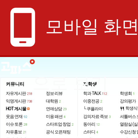
phone_android
모바일 화
으로 보기
커뮤니티
재학생
자유게시판
정보·리뷰
학과 TALK
학생회
218
112
1
익명게시판
대학원
이중전공
강의평가
738
2
2
학생식
HOT 게시물
연애상담
└ 쿠플라이
restaurant
29
웃음·연재
미용·패션
강의자료·족보
셔틀버스 
92
4
3
이슈·토론
스타트업·창업
동아리
열람실 (실
28
2
12
자유홍보
공식 오픈채팅
스터디
수강신청 
21
4