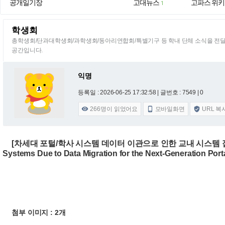
공개일기장
고대뉴스
고파스 위키
1
학생회
총학생회/단과대학생회/과학생회/동아리연합회/특별기구 등 학내 단체 소식을 전
공간입니다.
익명
등록일 : 2026-06-25 17:32:58
| 글번호 : 7549 | 0
266
명이 읽었어요
모바일화면
URL 복



[차세대 포털/학사 시스템 데이터 이관으로 인한 교내 시스템 접속 중단 안내
Systems Due to Data Migration for the Next-Generation Po
첨부 이미지 : 2개