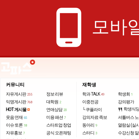
phone_android
모바일
커뮤니티
재학생
자유게시판
정보·리뷰
학과 TALK
학생회
255
49
1
익명게시판
대학원
이중전공
강의평가
768
2
학생식
HOT 게시물
연애상담
└ 쿠플라이
restaurant
20
웃음·연재
미용·패션
강의자료·족보
셔틀버스 
65
7
이슈·토론
스타트업·창업
동아리
열람실 (실
18
9
자유홍보
공식 오픈채팅
스터디
수강신청 
7
3