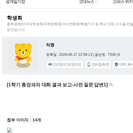
공개일기장
고대뉴스
고파스 위키
1
학생회
총학생회/단과대학생회/과학생회/동아리연합회/특별기구 등 학내 단체 소식을 전
공간입니다.
익명
등록일 : 2026-06-17 22:59:13
| 글번호 : 7538 | 0
212
명이 읽었어요
모바일화면
URL 복



[1학기 총장과의 대화 결과 보고-사전 질문 답변1]

첨부 이미지 : 14개