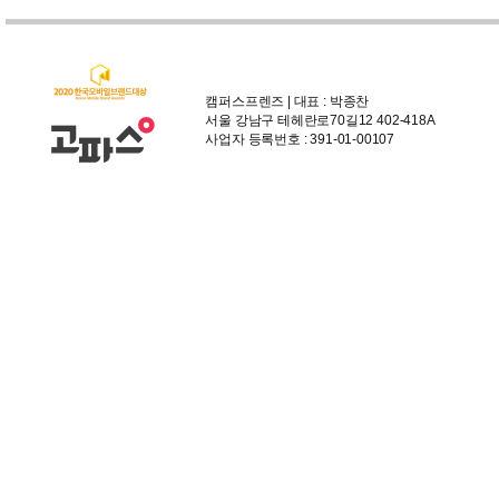
캠퍼스프렌즈 | 대표 : 박종찬
서울 강남구 테헤란로70길12 402-418A
사업자 등록번호 : 391-01-00107