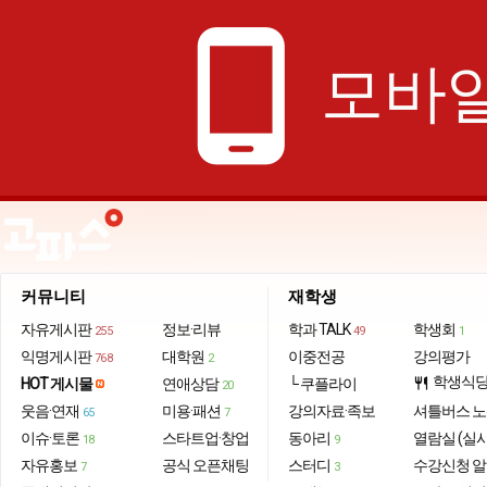
phone_android
모바일
커뮤니티
재학생
자유게시판
정보·리뷰
학과 TALK
학생회
255
49
1
익명게시판
대학원
이중전공
강의평가
768
2
학생식
HOT 게시물
연애상담
└ 쿠플라이
restaurant
20
웃음·연재
미용·패션
강의자료·족보
셔틀버스 
65
7
이슈·토론
스타트업·창업
동아리
열람실 (실
18
9
자유홍보
공식 오픈채팅
스터디
수강신청 
7
3