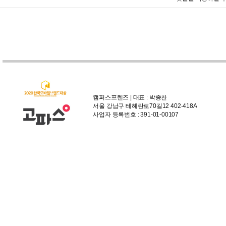
캠퍼스프렌즈 | 대표 : 박종찬
서울 강남구 테헤란로70길12 402-418A
사업자 등록번호 : 391-01-00107