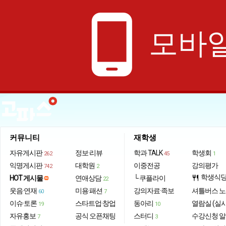
phone_android
모바일
커뮤니티
재학생
자유게시판
정보·리뷰
학과 TALK
학생회
262
45
1
익명게시판
대학원
이중전공
강의평가
742
2
학생식
HOT 게시물
연애상담
└ 쿠플라이
restaurant
22
웃음·연재
미용·패션
강의자료·족보
셔틀버스 
60
7
이슈·토론
스타트업·창업
동아리
열람실 (실
19
10
자유홍보
공식 오픈채팅
스터디
수강신청 
7
3