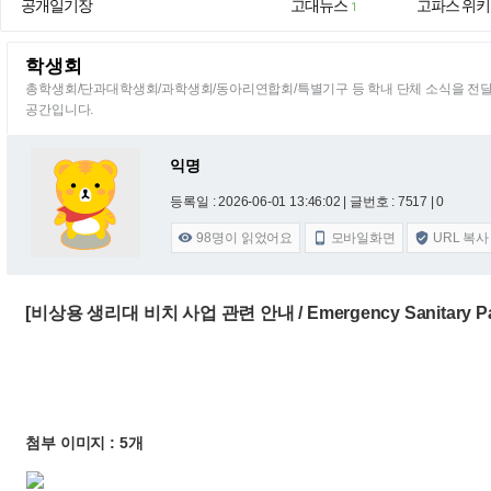
공개일기장
고대뉴스
고파스 위키
1
학생회
총학생회/단과대학생회/과학생회/동아리연합회/특별기구 등 학내 단체 소식을 전
공간입니다.
익명
등록일 : 2026-06-01 13:46:02
| 글번호 : 7517 | 0
98
명이 읽었어요
모바일화면
URL 복사



[비상용 생리대 비치 사업 관련 안내 / Emergency Sanitary Pad 
첨부 이미지 : 5개