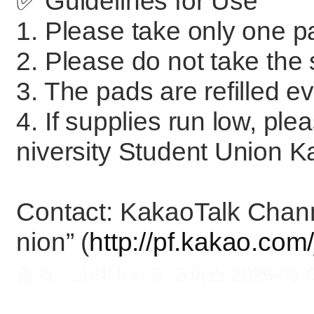
✅️ Guidelines for Use
1. Please take only one pa
2. Please do not take the
3. The pads are refilled e
4. If supplies run low, ple
niversity Student Union K
Contact: KakaoTalk Chann
nion” (
http://pf.kakao.co
출처 : 고려대학교 고파스 2026-08-09 