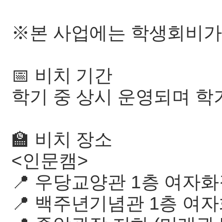
※본 사업에는 학생회비가
📅 비치 기간
학기 중 상시 운영되며 학
🏫 비치 장소
<인문캠>
📍 우당교양관 1층 여자
📍 백주년기념관 1층 여