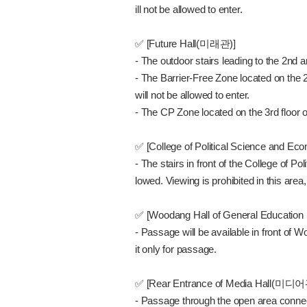
ill not be allowed to enter.
✅ [Future Hall(미래관)]
- The outdoor stairs leading to the 2nd
- The Barrier-Free Zone located on the 
will not be allowed to enter.
- The CP Zone located on the 3rd floor 
✅ [College of Political Science and
- The stairs in front of the College 
lowed. Viewing is prohibited in this area
✅ [Woodang Hall of General Educat
- Passage will be available in front o
it only for passage.
✅ [Rear Entrance of Media Hall(미
- Passage through the open area conn