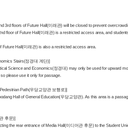
 and 3rd floors of Future Hall(미래관) will be closed to prevent overcrowd
2nd floor of Future Hall(미래관) is a restricted access area, and student
of Future Hall(미래관) is also a restricted access area.
 Economics Stairs(정경대 계단)]
of Political Science and Economics(정경대) may only be used for upward
, so please use it only for passage.
ion Pedestrian Path(우당교양관 보행로)]
f Woodang Hall of General Education(우당교양관). As this area is a passage
디어관 후문)]
ecting the rear entrance of Media Hall(미디어관 후문) to the Student Uni