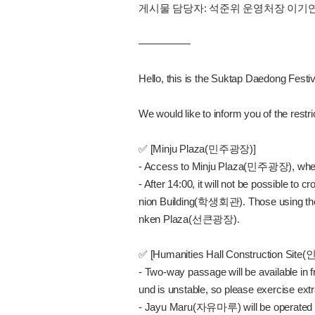
게시물 담당자: 석준위 운영처장 이기
—————
Hello, this is the Suktap Daedong Festi
We would like to inform you of the restr
✅ [Minju Plaza(민주광장)]
- Access to Minju Plaza(민주광장), where
- After 14:00, it will not be possible 
nion Building(학생회관). Those using the 
nken Plaza(선큰광장).
✅ [Humanities Hall Construction 
- Two-way passage will be available i
und is unstable, so please exercise ext
- Jayu Maru(자유마루) will be operated as