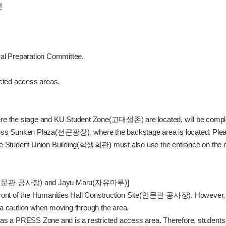
연
val Preparation Committee.
icted access areas.
 the stage and KU Student Zone(고대생존) are located, will be complete
to cross Sunken Plaza(선큰광장), where the backstage area is located. Ple
Student Union Building(학생회관) must also use the entrance on the opp
Site(인문관 공사장) and Jayu Maru(자유마루)]
n front of the Humanities Hall Construction Site(인문관 공사장). However, 
ra caution when moving through the area.
 a PRESS Zone and is a restricted access area. Therefore, students 