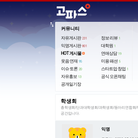
import_export
커뮤니티
자유게시판
정보·리뷰
231
1
익명게시판
대학원
801
1
HOT 게시물
연애상담
19
웃음·연재
미용·패션
95
5
이슈·토론
스타트업·창업
20
1
자유홍보
공식 오픈채팅
13
공개일기장
학생회
총학생회/단과대학생회/과학생회/동아리연합회/특
공간입니다.
익명