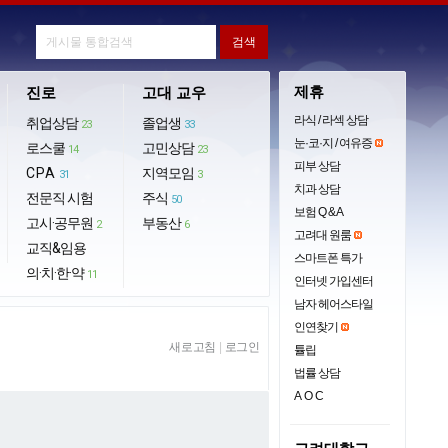
제휴
진로
고대 교우
라식 / 라섹 상담
취업상담
졸업생
23
33
눈·코·지 / 여유증
로스쿨
고민상담
14
23
피부 상담
CPA
지역모임
31
3
치과 상담
전문직 시험
주식
50
보험 Q & A
고시·공무원
부동산
2
6
고려대 원룸
교직&임용
스마트폰 특가
의·치·한·약
11
인터넷 가입센터
남자 헤어스타일
인연찾기
새로고침
|
로그인
튤립
법률 상담
AOC