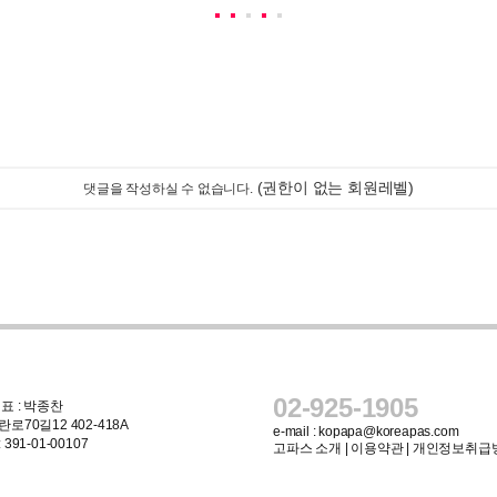
(권한이 없는 회원레벨)
댓글을 작성하실 수 없습니다.
02-925-1905
표 : 박종찬
로70길12 402-418A
e-mail :
kopapa@koreapas.com
91-01-00107
고파스 소개
|
이용약관
|
개인정보취급