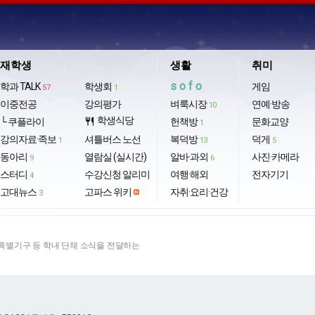
재학생
생활
취미
sofo
학과 TALK
학생회
게임
57
1
이중전공
강의평가
벼룩시장
연예·방송
10
학생식당
└ 쿠플라이
restaurant
헌책방
문화교양
1
강의자료·족보
셔틀버스 노선
복덕방
덕게
1
13
5
동아리
열람실 (실시간)
알바·과외
사진·카메라
9
6
스터디
수강신청 알리미
여행·해외
전자기기
4
고대뉴스
고파스 위키
자취·요리·건강
3
별기구 등 학내 단체 소식을 전달하는