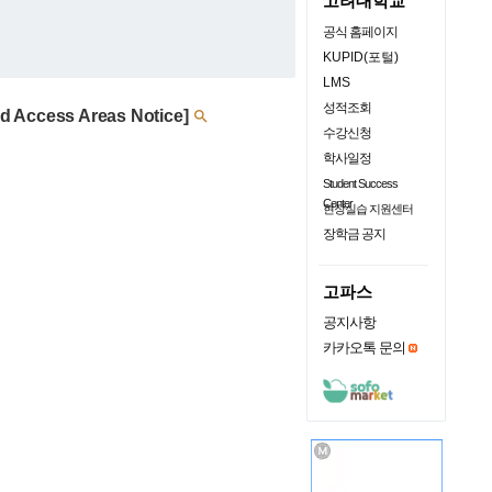
고려대학교
공식 홈페이지
KUPID(포털)
LMS
성적조회
 Access Areas Notice]

수강신청
학사일정
Student Success
Center
현장실습 지원센터
장학금 공지
고파스
공지사항
카카오톡 문의