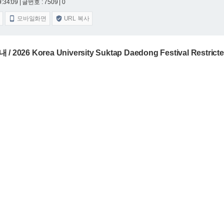
9:34:09
| 글번호 : 7509 | 0
모바일화면
URL 복사


6 Korea University Suktap Daedong Festival Restricted