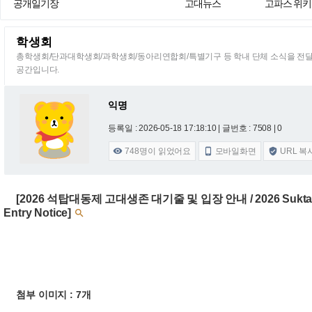
공개일기장
고대뉴스
고파스 위키
학생회
총학생회/단과대학생회/과학생회/동아리연합회/특별기구 등 학내 단체 소식을 전
공간입니다.
익명
등록일 : 2026-05-18 17:18:10
| 글번호 : 7508 | 0
748
명이 읽었어요
모바일화면
URL 복



[2026 석탑대동제 고대생존 대기줄 및 입장 안내 / 2026 Suktap Daedo
Entry Notice]

첨부 이미지 : 7개