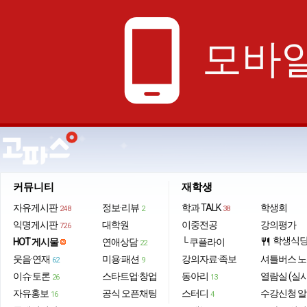
phone_android
모바일
커뮤니티
재학생
자유게시판
정보·리뷰
학과 TALK
학생회
248
2
38
익명게시판
대학원
이중전공
강의평가
726
학생식
HOT 게시물
연애상담
└ 쿠플라이
restaurant
22
웃음·연재
미용·패션
강의자료·족보
셔틀버스 
62
9
이슈·토론
스타트업·창업
동아리
열람실 (실
26
13
자유홍보
공식 오픈채팅
스터디
수강신청 
16
4