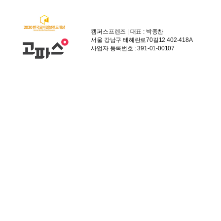
캠퍼스프렌즈 | 대표 : 박종찬
서울 강남구 테헤란로70길12 402-418A
사업자 등록번호 : 391-01-00107