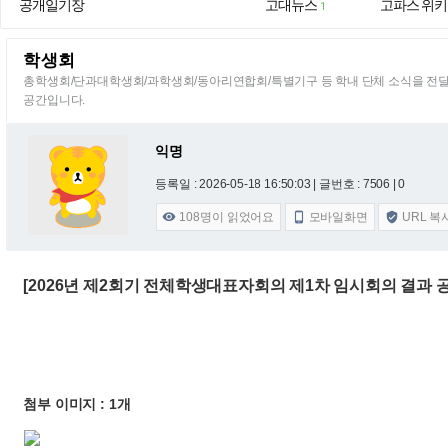
공개일기장
고대뉴스
고파스 위키
1
학생회
총학생회/단과대학생회/과학생회/동아리연합회/특별기구 등 학내 단체 소식을 전
공간입니다.
익명
등록일 : 2026-05-18 16:50:03
| 글번호 : 7506 | 0
108
명이 읽었어요
모바일화면
URL 복



[2026년 제2회기 전체학생대표자회의 제1차 임시회의 결과 
첨부 이미지 : 1개