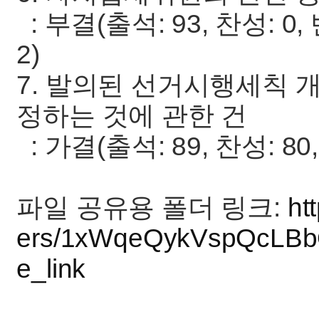
: 부결(출석: 93, 찬성: 0,
2)
7. 발의된 선거시행세칙 
정하는 것에 관한 건
: 가결(출석: 89, 찬성: 80,
파일 공유용 폴더 링크:
ht
ers/1xWqeQykVspQcLBb
e_link