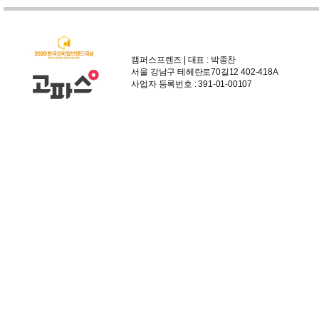
캠퍼스프렌즈 | 대표 : 박종찬
서울 강남구 테헤란로70길12 402-418A
사업자 등록번호 : 391-01-00107