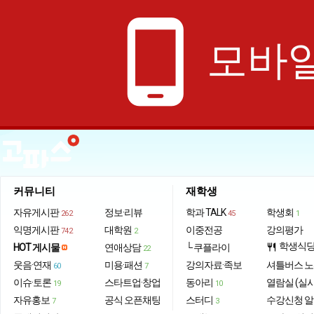
phone_android
모바일
커뮤니티
재학생
자유게시판
정보·리뷰
학과 TALK
학생회
262
45
1
익명게시판
대학원
이중전공
강의평가
742
2
학생식
HOT 게시물
연애상담
└ 쿠플라이
restaurant
22
웃음·연재
미용·패션
강의자료·족보
셔틀버스 
60
7
이슈·토론
스타트업·창업
동아리
열람실 (실
19
10
자유홍보
공식 오픈채팅
스터디
수강신청 
7
3