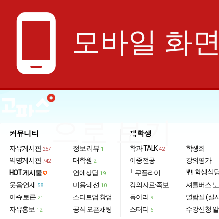
phone_android
모바일 화
으로 보기
커뮤니티
재학생
자유게시판
정보·리뷰
학과 TALK
학생회
257
1
42
익명게시판
대학원
이중전공
강의평가
742
2
학생식
HOT 게시물
연애상담
└ 쿠플라이
restaurant
19
웃음·연재
미용·패션
강의자료·족보
셔틀버스 
58
10
이슈·토론
스타트업·창업
동아리
열람실 (실
21
9
자유홍보
공식 오픈채팅
스터디
수강신청 
12
6