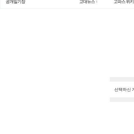
공개일기장
고대뉴스
고파스 위키
1
선택하신 