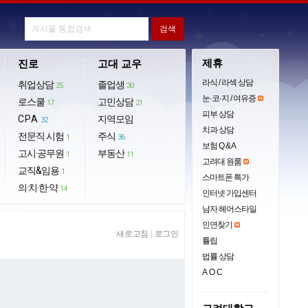
제휴
진로
고대 교우
라식 / 라섹 상담
취업상담
졸업생
25
30
눈·코·지 / 여유증
로스쿨
고민상담
17
21
피부 상담
CPA
지역모임
32
치과 상담
전문직 시험
주식
1
36
보험 Q & A
고시·공무원
부동산
1
11
고려대 원룸
교직&임용
1
스마트폰 특가
의·치·한·약
14
인터넷 가입센터
남자 헤어스타일
인연찾기
새로고침
|
로그인
튤립
법률 상담
AOC