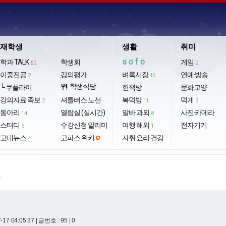
재학생
생활
취미
sofo
학과 TALK
학생회
게임
60
2
이중전공
강의평가
벼룩시장
연예·방송
2
16
학생식당
└ 쿠플라이
restaurant
헌책방
문화교양
강의자료·족보
셔틀버스 노선
복덕방
덕게
2
11
3
동아리
열람실 (실시간)
알바·과외
사진·카메라
14
8
스터디
수강신청 알리미
여행·해외
전자기기
5
1
고대뉴스
고파스 위키
자취·요리·건강
4
.
-17 04:05:37
| 글번호 : 95 | 0