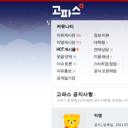
import_export
커뮤니티
자유게시판
정보·리뷰
226
익명게시판
대학원
773
3
HOT 게시물
연애상담
22
웃음·연재
미용·패션
94
4
이슈·토론
스타트업·창업
29
3
자유홍보
공식 오픈채팅
25
공개일기장
고파스 공지사항
A
고파스 운영팀 [고파파]의 공지사항을 모았습니다
익명
공지 |
등록일 : 2011-07