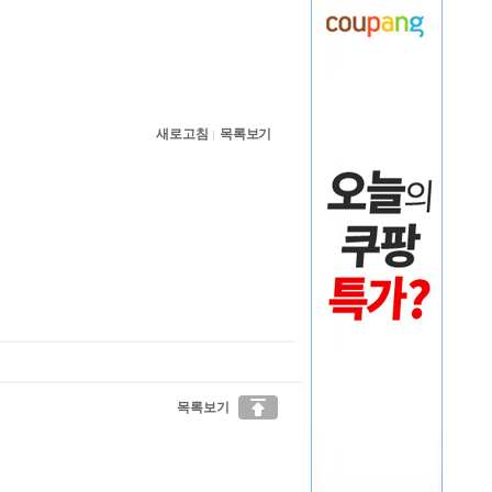
새로고침
목록보기
|

목록보기