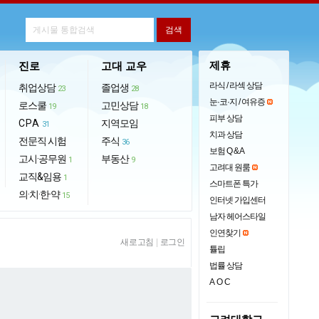
제휴
진로
고대 교우
라식 / 라섹 상담
취업상담
졸업생
23
28
눈·코·지 / 여유증
로스쿨
고민상담
19
18
피부 상담
CPA
지역모임
31
치과 상담
전문직 시험
주식
36
보험 Q & A
고시·공무원
부동산
1
9
고려대 원룸
교직&임용
1
스마트폰 특가
의·치·한·약
15
인터넷 가입센터
남자 헤어스타일
인연찾기
새로고침
|
로그인
튤립
법률 상담
AOC