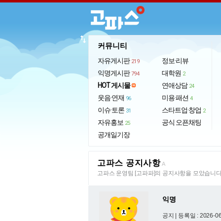
import_export
커뮤니티
자유게시판
정보·리뷰
219
익명게시판
대학원
794
2
HOT 게시물
연애상담
24
웃음·연재
미용·패션
96
4
이슈·토론
스타트업·창업
31
2
자유홍보
공식 오픈채팅
25
공개일기장
고파스 공지사항
A
고파스 운영팀 [고파파]의 공지사항을 모았습니다
익명
공지 |
등록일 : 2026-06