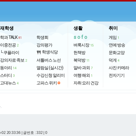
재학생
생활
취미
sofo
학과 TALK
학생회
게임
81
1
이중전공
강의평가
벼룩시장
연예·방송
2
15
학생식당
└ 쿠플라이
restaurant
헌책방
문화교양
강의자료·족보
셔틀버스 노선
복덕방
덕게
2
11
4
동아리
열람실 (실시간)
알바·과외
사진·카메라
14
7
스터디
수강신청 알리미
여행·해외
전자기기
3
1
고대뉴스
고파스 위키
자취·요리·건강
4
.
-02 20:33:36
| 글번호 : 332 | 0