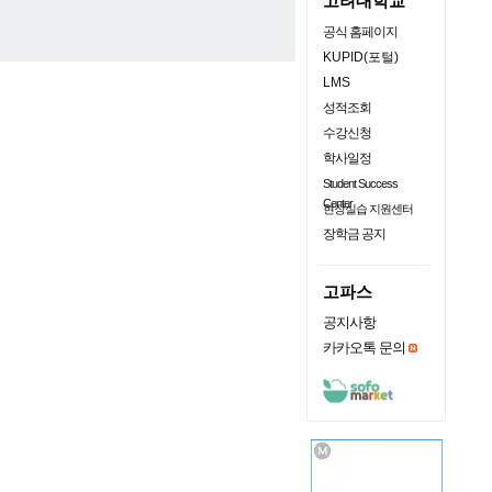
고려대학교
공식 홈페이지
KUPID(포털)
LMS
성적조회
수강신청
학사일정
Student Success
Center
현장실습 지원센터
장학금 공지
고파스
공지사항
카카오톡 문의