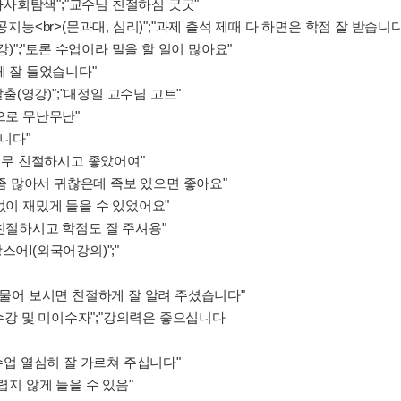
사회탐색";"교수님 친절하심 굿굿"
공지능<br>(문과대, 심리)";"과제 출석 제때 다 하면은 학점 잘 받습니다
Ⅱ(영강)";"토론 수업이라 말을 할 일이 많아요"
게 잘 들었습니다"
(영강)";"대정일 교수님 고트"
으로 무난무난"
습니다"
 너무 친절하시고 좋았어여"
게 좀 많아서 귀찮은데 족보 있으면 좋아요"
없이 재밌게 들을 수 있었어요"
 친절하시고 학점도 잘 주셔용"
스어Ⅰ(외국어강의)";"
 물어 보시면 친절하게 잘 알려 주셨습니다"
>재수강 및 미이수자";"강의력은 좋으십니다
"수업 열심히 잘 가르쳐 주십니다"
렵지 않게 들을 수 있음"