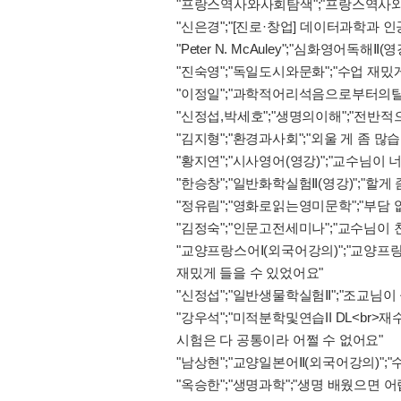
"프랑스역사와사회탐색";"프랑스역사와
"신은경";"[진로·창업] 데이터과학과 인
"Peter N. McAuley";"심화영어독해
"진숙영";"독일도시와문화";"수업 재밌
"이정일";"과학적어리석음으로부터의탈출
"신정섭,박세호";"생명의이해";"전반적
"김지형";"환경과사회";"외울 게 좀 많
"황지연";"시사영어(영강)";"교수님이
"한승창";"일반화학실험Ⅱ(영강)";"할
"정유림";"영화로읽는영미문학";"부담 
"김정숙";"인문고전세미나";"교수님이
"교양프랑스어Ⅰ(외국어강의)";"교양프랑
재밌게 들을 수 있었어요"
"신정섭";"일반생물학실험Ⅱ";"조교님이
"강우석";"미적분학및연습II DL<br
시험은 다 공통이라 어쩔 수 없어요"
"남상현";"교양일본어Ⅱ(외국어강의)";
"옥승한";"생명과학";"생명 배웠으면 어