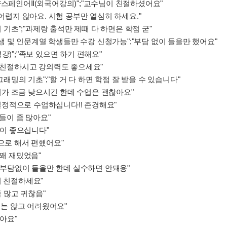
;"교양스페인어Ⅱ(외국어강의)";"교수님이 친절하셨어요"
 어렵지 않아요. 시험 공부만 열심히 하세요."
의 기초";"과제랑 출석만 제때 다 하면은 학점 굳"
학부생 및 인문계열 학생들만 수강 신청가능";"부담 없이 들을만 했어요"
강)";"족보 있으면 하기 편해요"
님 친절하시고 강의력도 좋으세요"
그래밍의 기초";"할 거 다 하면 학점 잘 받을 수 있습니다"
목소리가 조금 낮으시긴 한데 수업은 괜찮아요"
말 열정적으로 수업하십니다!! 존경해요"
것들이 좀 많아요"
력이 좋으십니다"
으로 해서 편했어요"
 꽤 재밌었음"
;"부담없이 들을만 한데 실수하면 안돼용"
이 친절하세요"
좀 많고 귀찮음"
쉽지는 않고 어려웠어요"
많아요"