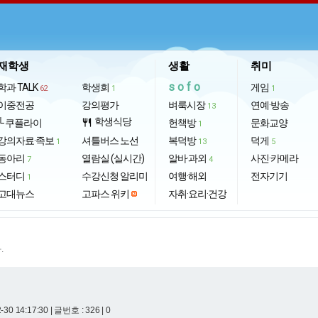
재학생
생활
취미
sofo
학과 TALK
학생회
게임
62
1
1
이중전공
강의평가
벼룩시장
연예·방송
13
학생식당
└ 쿠플라이
restaurant
헌책방
문화교양
1
강의자료·족보
셔틀버스 노선
복덕방
덕게
1
13
5
동아리
열람실 (실시간)
알바·과외
사진·카메라
7
4
스터디
수강신청 알리미
여행·해외
전자기기
1
고대뉴스
고파스 위키
자취·요리·건강
.
-30 14:17:30
| 글번호 : 326 | 0