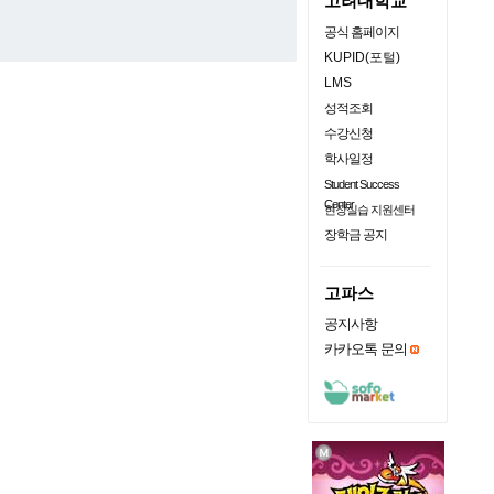
고려대학교
공식 홈페이지
KUPID(포털)
LMS
성적조회
수강신청
학사일정
Student Success
Center
현장실습 지원센터
장학금 공지
고파스
공지사항
카카오톡 문의