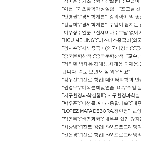
"장이운";"기초공학가상실험II";"수업이 
"이헌";"기초공학가상실험II";"조교님
"안병권";"경제학개론";"강의력이 막 
"김광희";"경제학개론";"수업이 쉽지는
"이수향";"인문고전세미나";"부담 없이
"HOU MEILING";"비즈니스중국어(외
"정지수";"시사중국어(외국어강의)";"
"중국문학산책";"중국문학산책";"교수님
"정의환,박재용 김대성,최해웅 이재웅,임
됩니다. 족보 보면서 잘 외우세요"
"김우진";"[진로·창업] 데이터과학과 
"권영우";"미적분학및연습I DL";"수업
"지구환경과학실험II";"지구환경과학실험
"박우준";"미생물과미래융합기술";"내
"LOPEZ MATA DEBORA,정민정"
"임영복";"생명과학";"내용은 쉽진 
"최상범";"[진로·창업] SW 프로그래밍
"신은경";"[진로·창업] SW 프로그래밍