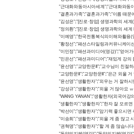
"근대화와동아시아세계";"근대화와동아
"결혼과가족";"결혼과가족";"이름 때
"김성은";"[진로·창업] 생명과학의 세계
"정의환";"[진로·창업] 생명과학의 세계
"이예영";"한국전통복식의이해와활용(영
"황정선";"패션스타일링과커뮤니케이션"
"이민정";"패션과미디어(영강)";"얻어
"민은선";"패션과미디어";"재밌게 강의
"윤선영";"교양한문Ⅱ";"교수님이 친절
"교양한문Ⅱ";"교양한문Ⅱ";"은근 외울 
"윤선영";"생활한자";"외우는 거 잘하
"강성규";"생활한자";"외울 거 많아요 ㅠ
"WANG YANAN";"생활한자(외국어강
"생활한자";"생활한자";"한자 잘 모르면
"박선이";"생활한자";"암기력 좋으시면 
"이송희";"생활한자";"외울 게 좀 많고 
"권혁명";"생활한자";"할 게 좀 많습니다.
"동양의지혜(영강)";"동양의지혜(영강