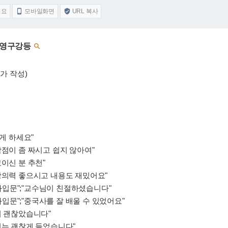
어요
모바일화면
URL 복사


: 영구강등

가 작성)
하게 하세요"
학점이 좀 짜시고 쉽지 않아여"
이신 분 추천"
강의력 좋으시고 내용도 재밌어요"
입문";"교수님이 친절하셨습니다"
문";"중국사를 잘 배울 수 있었어요"
이 괜찮았습니다"
저는 괜찮게 들었습니다"