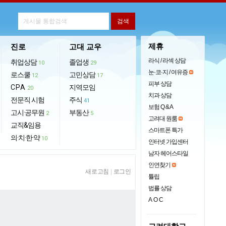
제휴
진로
고대 교우
라식 / 라섹 상담
취업상담
졸업생
10
29
눈·코·지 / 여유증
로스쿨
고민상담
12
17
피부 상담
CPA
지역모임
20
치과 상담
전문직 시험
주식
41
보험 Q & A
고시·공무원
부동산
2
5
고려대 원룸
교직&임용
스마트폰 특가
의·치·한·약
10
인터넷 가입센터
남자 헤어스타일
인연찾기
새로고침
|
로그인
튤립
법률 상담
AOC