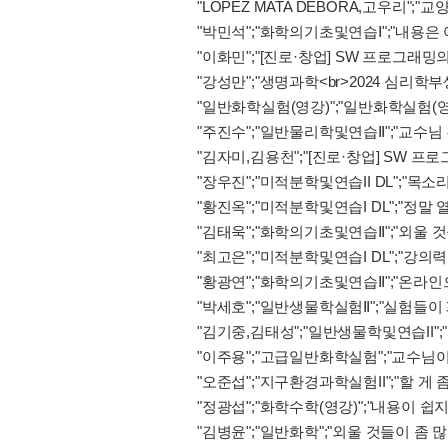
"LOPEZ MATA DEBORA,고우리"
"박민석";"화학의기초및연습Ⅰ";"내용은
"이화민";"[진로·창업] SW 프로그래밍
"강성만";"생명과학<br>2024 심리
"일반화학실험(영강)";"일반화학실험(영
"주진수";"일반물리학및연습Ⅱ";"교수
"김자미,김용천";"[진로·창업] SW 프로
"장우진";"미적분학및연습II DL";"
"황진옥";"미적분학및연습I DL";"정
"김태욱";"화학의기초및연습Ⅱ";"외울 
"최고은";"미적분학및연습I DL";"강의
"황광연";"화학의기초및연습Ⅱ";"온라인
"박세호";"일반생물학실험Ⅱ";"실험들이
"김기중,김태성";"일반생물학및연습II"
"이주용";"고급일반화학실험";"교수님
"오준섭";"지구환경과학실험II";"할 게 
"정광섭";"화학수학(영강)";"내용이 
"김병윤";"일반화학";"외울 것들이 좀 