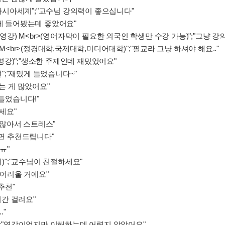
시아세계";"교수님 강의력이 좋으십니다"
문에 들어봤는데 좋았어요"
(영강) M<br>(영어자막이 필요한 외국인 학생만 수강 가능)";"그냥 
 M<br>(정경대학,국제대학,미디어대학)";"필교라 그냥 하셔야 해요.."
강)";"생소한 주제인데 재밌었어요"
;"재밌게 들었습니다~"
가는 게 많았어요"
 들었습니다!"
하세요"
거 많아서 스트레스"
시면 추천드립니다"
ㅠ"
의)";"교수님이 친절하세요"
 어려울 거예요"
추천"
시간 걸려요"
."
)";"영강이었지만 이해하는데 어렵지 않았어요"