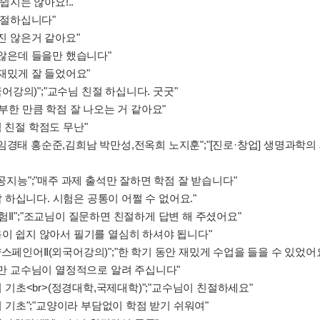
쉽지는 않아요!.."
 친절하십니다"
좋진 않은거 같아요"
 않은데 들을만 했습니다"
 재밌게 잘 들었어요"
국어강의)";"교수님 친절 하십니다. 굿굿"
공부한 만큼 학점 잘 나오는 거 같아요"
 친절 학점도 무난"
경태 홍순준,김희남 박만성,전옥희 노지훈";"[진로·창업] 생명과학의 
인공지능";"매주 과제 출석만 잘하면 학점 잘 받습니다"
 잘 하십니다. 시험은 공통이 어쩔 수 없어요."
II";"조교님이 질문하면 친절하게 답변 해 주셨어요"
용이 쉽지 않아서 필기를 열심히 하셔야 됩니다"
;"교양스페인어Ⅱ(외국어강의)";"한 학기 동안 재밌게 수업을 들을 수 있었어
않지만 교수님이 열정적으로 알려 주십니다"
의 기초<br>(정경대학,국제대학)";"교수님이 친절하세요"
의 기초";"교양이라 부담없이 학점 받기 쉬워여"