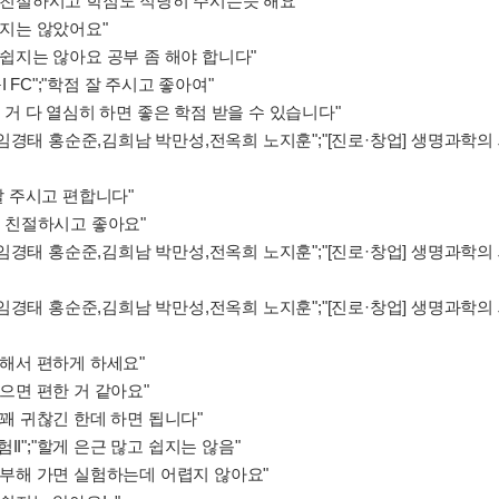
님 친절하시고 학점도 적당히 주시는듯 해요"
쉽지는 않았어요"
이 쉽지는 않아요 공부 좀 해야 합니다"
 FC";"학점 잘 주시고 좋아여"
는 거 다 열심히 하면 좋은 학점 받을 수 있습니다"
경태 홍순준,김희남 박만성,전옥희 노지훈";"[진로·창업] 생명과학의 
 잘 주시고 편합니다"
수님 친절하시고 좋아요"
경태 홍순준,김희남 박만성,전옥희 노지훈";"[진로·창업] 생명과학의 세
경태 홍순준,김희남 박만성,전옥희 노지훈";"[진로·창업] 생명과학의 세
구해서 편하게 하세요"
있으면 편한 거 같아요"
 꽤 귀찮긴 한데 하면 됩니다"
I";"할게 은근 많고 쉽지는 않음"
 공부해 가면 실험하는데 어렵지 않아요"