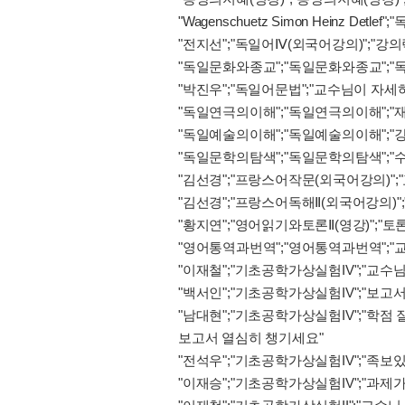
"Wagenschuetz Simon Heinz Detlef
"전지선";"독일어Ⅳ(외국어강의)";"강의
"독일문화와종교";"독일문화와종교";"독
"박진우";"독일어문법";"교수님이 자
"독일연극의이해";"독일연극의이해";"
"독일예술의이해";"독일예술의이해";
"독일문학의탐색";"독일문학의탐색";"
"김선경";"프랑스어작문(외국어강의)";
"김선경";"프랑스어독해Ⅱ(외국어강의)"
"황지연";"영어읽기와토론Ⅱ(영강)";"
"영어통역과번역";"영어통역과번역";"
"이재철";"기초공학가상실험IV";"교수
"백서인";"기초공학가상실험IV";"보고
"남대현";"기초공학가상실험IV";"학점 
보고서 열심히 챙기세요"
"전석우";"기초공학가상실험IV";"족보
"이재승";"기초공학가상실험IV";"과제