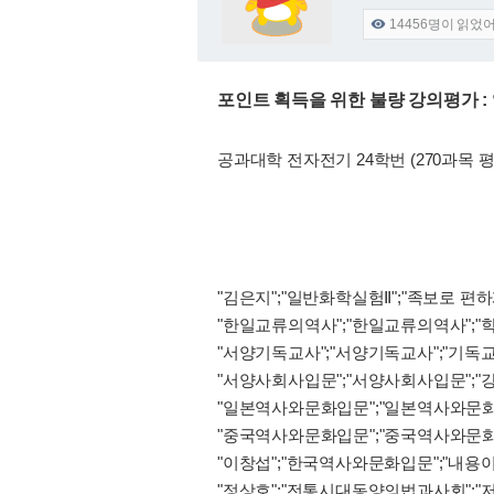
14456
명이 읽었

포인트 획득을 위한 불량 강의평가 
공과대학 전자전기 24학번 (270과목 평
"김은지";"일반화학실험Ⅱ";"족보로 편
"한일교류의역사";"한일교류의역사";"
"서양기독교사";"서양기독교사";"기독교
"서양사회사입문";"서양사회사입문";"
"일본역사와문화입문";"일본역사와문화
"중국역사와문화입문";"중국역사와문화입
"이창섭";"한국역사와문화입문";"내용
"정상호";"전통시대동양의법과사회";"