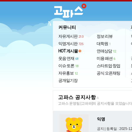
import_export
커뮤니티
자유게시판
정보·리뷰
213
익명게시판
대학원
725
1
HOT 게시물
연애상담
12
웃음·연재
미용·패션
68
6
이슈·토론
스타트업·창업
18
자유홍보
공식 오픈채팅
12
공개일기장
고파스 공지사항
A
고파스 운영팀 [고파파]의 공지사항을 모았습니다
익명
공지 |
등록일 : 2025-12