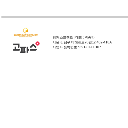
캠퍼스프렌즈 | 대표 : 박종찬
서울 강남구 테헤란로70길12 402-418A
사업자 등록번호 : 391-01-00107