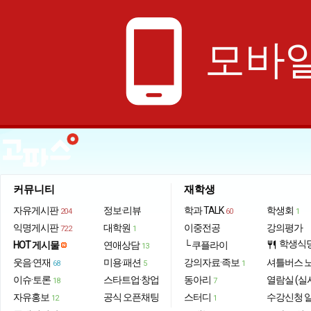
phone_android
모바일
커뮤니티
재학생
자유게시판
정보·리뷰
학과 TALK
학생회
204
60
1
익명게시판
대학원
이중전공
강의평가
722
1
학생식
HOT 게시물
연애상담
└ 쿠플라이
restaurant
13
웃음·연재
미용·패션
강의자료·족보
셔틀버스 
68
5
1
이슈·토론
스타트업·창업
동아리
열람실 (실
18
7
자유홍보
공식 오픈채팅
스터디
수강신청 
12
1