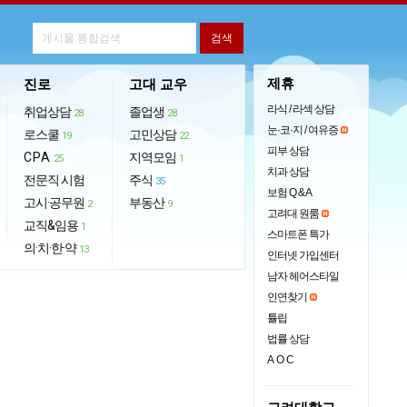
제휴
진로
고대 교우
라식 / 라섹 상담
취업상담
졸업생
28
28
눈·코·지 / 여유증
로스쿨
고민상담
19
22
피부 상담
CPA
지역모임
25
1
치과 상담
전문직 시험
주식
35
보험 Q & A
고시·공무원
부동산
2
9
고려대 원룸
교직&임용
1
스마트폰 특가
의·치·한·약
13
인터넷 가입센터
남자 헤어스타일
인연찾기
튤립
법률 상담
AOC