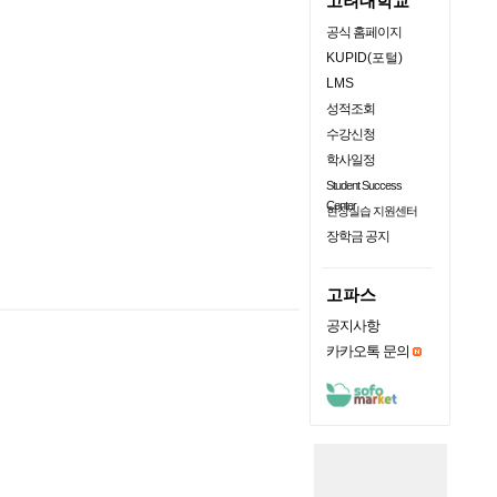
고려대학교
공식 홈페이지
KUPID(포털)
LMS
성적조회
수강신청
학사일정
Student Success
Center
현장실습 지원센터
장학금 공지
고파스
공지사항
카카오톡 문의