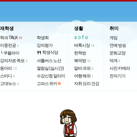
재학생
생활
취미
sofo
학과 TALK
학생회
게임
99
이중전공
강의평가
벼룩시장
연예·방송
2
14
학생식당
└ 쿠플라이
restaurant
헌책방
문화교양
강의자료·족보
셔틀버스 노선
복덕방
덕게
2
10
4
동아리
열람실 (실시간)
알바·과외
사진·카메라
13
6
스터디
수강신청 알리미
여행·해외
전자기기
4
1
고대뉴스
고파스 위키
자취·요리·건강
4