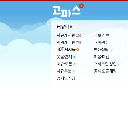
import_export
커뮤니티
자유게시판
정보·리뷰
228
익명게시판
대학원
775
2
HOT 게시물
연애상담
27
웃음·연재
미용·패션
86
4
이슈·토론
스타트업·창업
29
2
자유홍보
공식 오픈채팅
20
공개일기장