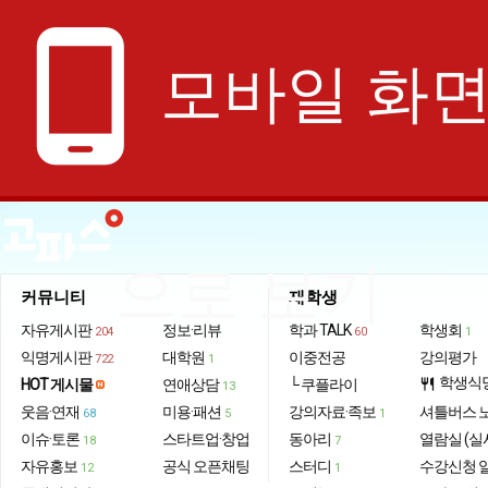
phone_android
모바일 화
으로 보기
커뮤니티
재학생
자유게시판
정보·리뷰
학과 TALK
학생회
204
60
1
익명게시판
대학원
이중전공
강의평가
722
1
학생식
HOT 게시물
연애상담
└ 쿠플라이
restaurant
13
웃음·연재
미용·패션
강의자료·족보
셔틀버스 
68
5
1
이슈·토론
스타트업·창업
동아리
열람실 (실
18
7
자유홍보
공식 오픈채팅
스터디
수강신청 
12
1