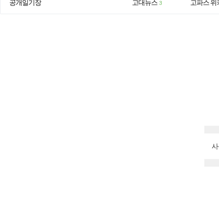
공개일기장
고대뉴스
고파스 위
3
사