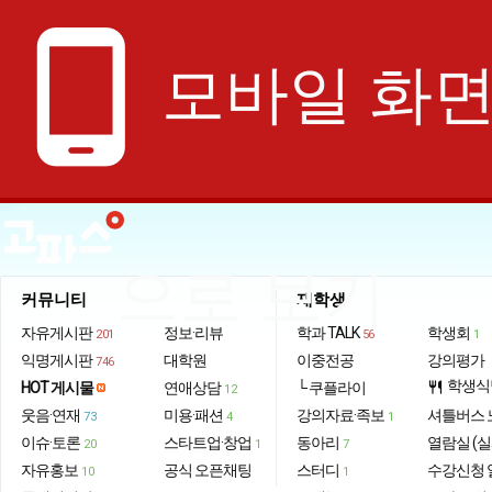
phone_android
모바일 화
으로 보기
커뮤니티
재학생
자유게시판
정보·리뷰
학과 TALK
학생회
201
56
1
익명게시판
대학원
이중전공
강의평가
746
학생식
HOT 게시물
연애상담
└ 쿠플라이
restaurant
12
웃음·연재
미용·패션
강의자료·족보
셔틀버스 
73
4
1
이슈·토론
스타트업·창업
동아리
열람실 (실
20
1
7
자유홍보
공식 오픈채팅
스터디
수강신청 
10
1