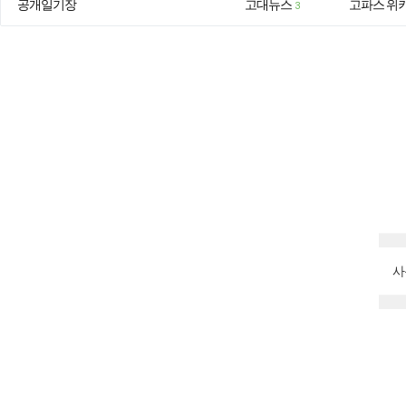
공개일기장
고대뉴스
고파스 위
3
사