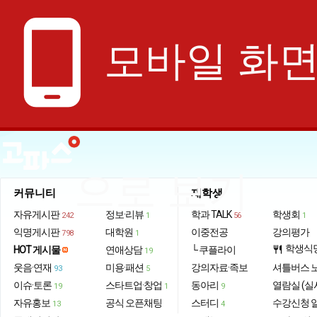
phone_android
모바일 화
으로 보기
커뮤니티
재학생
자유게시판
정보·리뷰
학과 TALK
학생회
242
1
56
1
익명게시판
대학원
이중전공
강의평가
798
1
학생식
HOT 게시물
연애상담
└ 쿠플라이
restaurant
19
웃음·연재
미용·패션
강의자료·족보
셔틀버스 
93
5
이슈·토론
스타트업·창업
동아리
열람실 (실
19
1
9
자유홍보
공식 오픈채팅
스터디
수강신청 
13
4