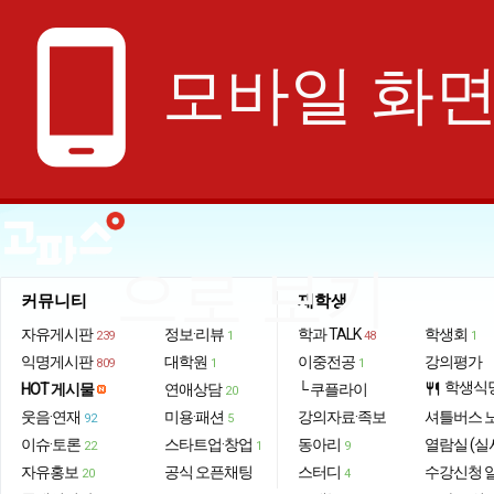
phone_android
모바일 화
으로 보기
커뮤니티
재학생
자유게시판
정보·리뷰
학과 TALK
학생회
239
1
48
1
익명게시판
대학원
이중전공
강의평가
809
1
1
학생식
HOT 게시물
연애상담
└ 쿠플라이
restaurant
20
웃음·연재
미용·패션
강의자료·족보
셔틀버스 
92
5
이슈·토론
스타트업·창업
동아리
열람실 (실
22
1
9
자유홍보
공식 오픈채팅
스터디
수강신청 
20
4