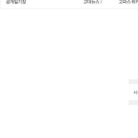
공개일기장
고대뉴스
고파스 위
3
사