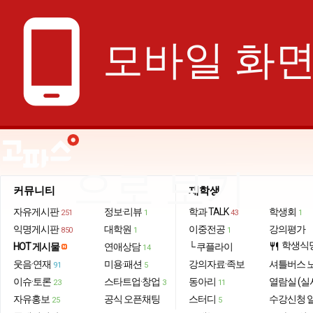
phone_android
모바일 화
으로 보기
커뮤니티
재학생
자유게시판
정보·리뷰
학과 TALK
학생회
251
1
43
1
익명게시판
대학원
이중전공
강의평가
850
1
1
학생식
HOT 게시물
연애상담
└ 쿠플라이
restaurant
14
웃음·연재
미용·패션
강의자료·족보
셔틀버스 
91
5
이슈·토론
스타트업·창업
동아리
열람실 (실
23
3
11
자유홍보
공식 오픈채팅
스터디
수강신청 
25
5