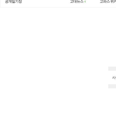
공개일기장
고대뉴스
고파스 위
4
사