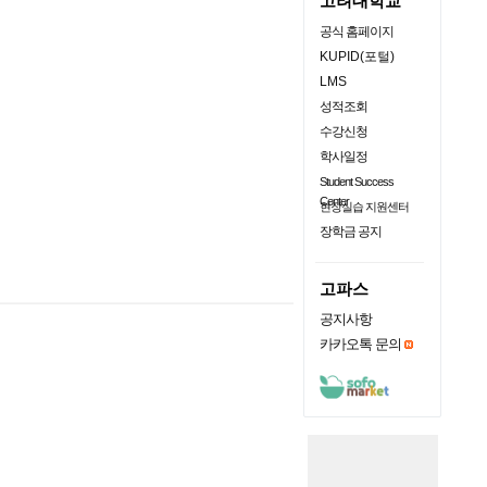
고려대학교
공식 홈페이지
KUPID(포털)
LMS
성적조회
수강신청
학사일정
Student Success
Center
현장실습 지원센터
장학금 공지
고파스
공지사항
카카오톡 문의