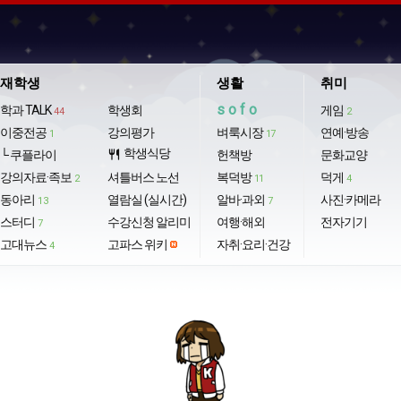
재학생
생활
취미
sofo
학과 TALK
학생회
게임
44
2
이중전공
강의평가
벼룩시장
연예·방송
1
17
학생식당
└ 쿠플라이
restaurant
헌책방
문화교양
강의자료·족보
셔틀버스 노선
복덕방
덕게
2
11
4
동아리
열람실 (실시간)
알바·과외
사진·카메라
13
7
스터디
수강신청 알리미
여행·해외
전자기기
7
고대뉴스
고파스 위키
자취·요리·건강
4