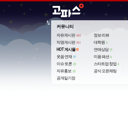
import_export
커뮤니티
자유게시판
정보·리뷰
240
익명게시판
대학원
761
2
HOT 게시물
연애상담
21
웃음·연재
미용·패션
97
6
이슈·토론
스타트업·창업
22
4
자유홍보
공식 오픈채팅
23
공개일기장