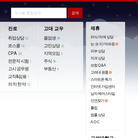
제휴
진로
고대 교우
라식 / 라섹 상담
취업상담
졸업생
26
35
눈·코·지 / 여유증
로스쿨
고민상담
18
22
피부 상담
CPA
지역모임
33
2
치과 상담
전문직 시험
주식
1
36
보험 Q & A
고시·공무원
부동산
9
고려대 원룸
교직&임용
1
스마트폰 특가
의·치·한·약
16
인터넷 가입센터
남자 헤어스타일
인연찾기
튤립
법률 상담
AOC