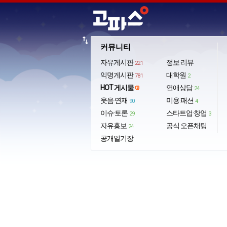
import_export
커뮤니티
자유게시판
정보·리뷰
221
익명게시판
대학원
781
2
HOT 게시물
연애상담
24
웃음·연재
미용·패션
90
4
이슈·토론
스타트업·창업
29
3
자유홍보
공식 오픈채팅
24
공개일기장