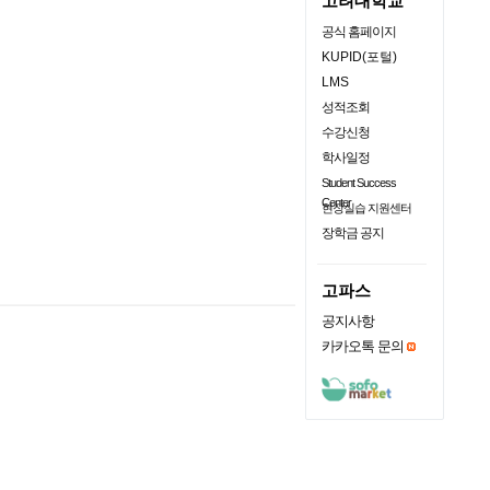
고려대학교
공식 홈페이지
KUPID(포털)
LMS
성적조회
수강신청
학사일정
Student Success
Center
현장실습 지원센터
장학금 공지
고파스
공지사항
카카오톡 문의