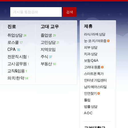
제휴
진로
고대 교우
라식 / 라섹 상담
취업상담
졸업생
24
29
눈·코·지 / 여유증
로스쿨
고민상담
17
21
피부 상담
CPA
지역모임
32
치과 상담
전문직 시험
주식
1
37
보험 Q & A
고시·공무원
부동산
1
10
고려대 원룸
교직&임용
1
스마트폰 특가
의·치·한·약
14
인터넷 가입센터
남자 헤어스타일
인연찾기
튤립
법률 상담
AOC