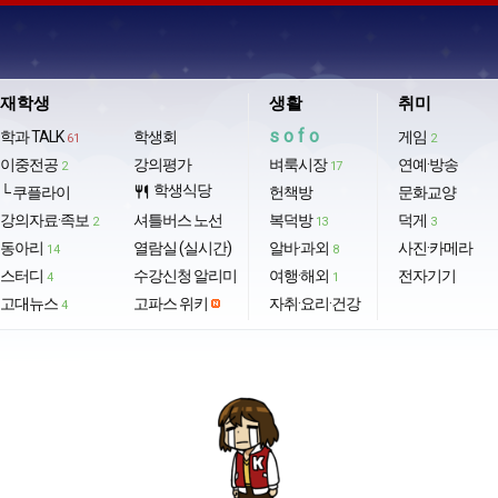
재학생
생활
취미
sofo
학과 TALK
학생회
게임
61
2
이중전공
강의평가
벼룩시장
연예·방송
2
17
학생식당
└ 쿠플라이
restaurant
헌책방
문화교양
강의자료·족보
셔틀버스 노선
복덕방
덕게
2
13
3
동아리
열람실 (실시간)
알바·과외
사진·카메라
14
8
스터디
수강신청 알리미
여행·해외
전자기기
4
1
고대뉴스
고파스 위키
자취·요리·건강
4