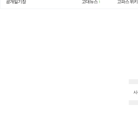
공개일기장
고대뉴스
고파스 위키
1
사