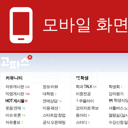
phone_android
모바일 화
으로 보기
커뮤니티
재학생
자유게시판
정보·리뷰
학과 TALK
학생회
246
59
1
익명게시판
대학원
이중전공
강의평가
784
2
학생식
HOT 게시물
연애상담
└ 쿠플라이
restaurant
15
웃음·연재
미용·패션
강의자료·족보
셔틀버스 
76
7
이슈·토론
스타트업·창업
동아리
열람실 (실
19
8
자유홍보
공식 오픈채팅
스터디
수강신청 
7
3