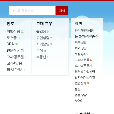
제휴
진로
고대 교우
라식 / 라섹 상담
취업상담
졸업생
22
34
눈·코·지 / 여유증
로스쿨
고민상담
14
22
피부 상담
CPA
지역모임
30
3
치과 상담
전문직 시험
주식
48
보험 Q & A
고시·공무원
부동산
2
6
고려대 원룸
교직&임용
스마트폰 특가
의·치·한·약
11
인터넷 가입센터
남자 헤어스타일
인연찾기
튤립
법률 상담
AOC