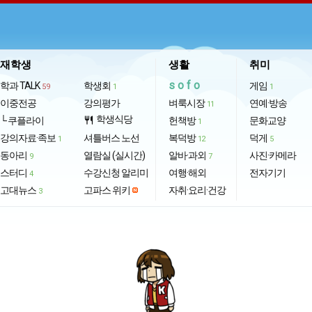
재학생
생활
취미
sofo
학과 TALK
학생회
게임
59
1
1
이중전공
강의평가
벼룩시장
연예·방송
11
학생식당
└ 쿠플라이
restaurant
헌책방
문화교양
1
강의자료·족보
셔틀버스 노선
복덕방
덕게
1
12
5
동아리
열람실 (실시간)
알바·과외
사진·카메라
9
7
스터디
수강신청 알리미
여행·해외
전자기기
4
고대뉴스
고파스 위키
자취·요리·건강
3