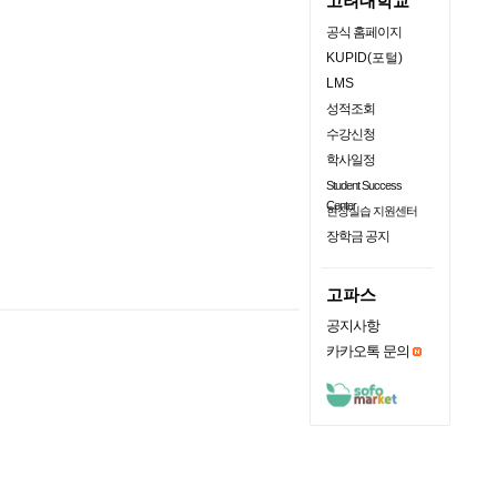
고려대학교
공식 홈페이지
KUPID(포털)
LMS
성적조회
수강신청
학사일정
Student Success
Center
현장실습 지원센터
장학금 공지
고파스
공지사항
카카오톡 문의