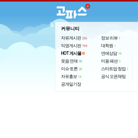
import_export
커뮤니티
자유게시판
정보·리뷰
236
1
익명게시판
대학원
799
1
HOT 게시물
연애상담
19
웃음·연재
미용·패션
93
5
이슈·토론
스타트업·창업
20
1
자유홍보
공식 오픈채팅
14
공개일기장